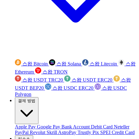
스왑 Bitcoin
스왑 Solana
스왑 Litecoin
스왑
Ethereum
스왑 TRON
스왑 USDT TRC20
스왑 USDT ERC20
스왑
USDT BEP20
스왑 USDC ERC20
스왑 USDC
Polygon
결제 방법
Apple Pay
Google Pay
Bank Account
Debit Card
Neteller
PayPal
Revolut
Skrill
AstroPay
Trustly
Pix
SPEI
Credit Card
리소스