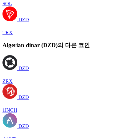
SOL
DZD
TRX
Algerian dinar (DZD)의 다른 코인
DZD
ZRX
DZD
1INCH
DZD