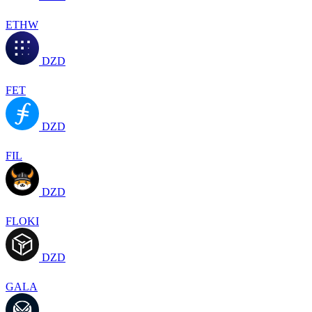
ETHW
DZD
FET
DZD
FIL
DZD
FLOKI
DZD
GALA