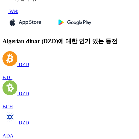
Web
Algerian dinar (DZD)에 대한 인기 있는 동전
DZD
BTC
DZD
BCH
DZD
ADA