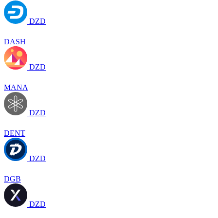
DZD
DASH
DZD
MANA
DZD
DENT
DZD
DGB
DZD