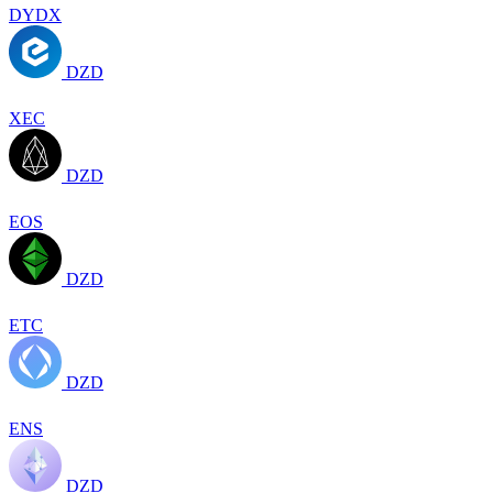
DYDX
DZD
XEC
DZD
EOS
DZD
ETC
DZD
ENS
DZD