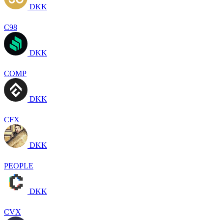
DKK
C98
DKK
COMP
DKK
CFX
DKK
PEOPLE
DKK
CVX