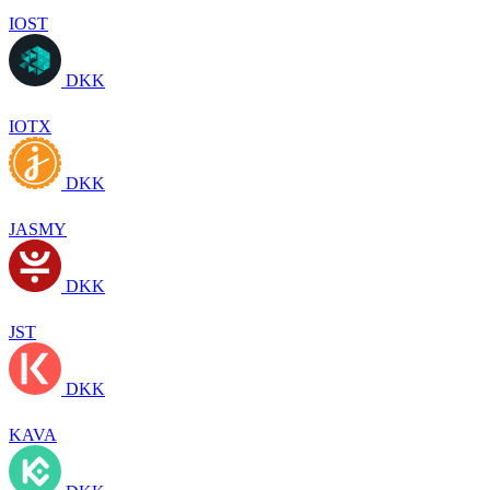
IOST
DKK
IOTX
DKK
JASMY
DKK
JST
DKK
KAVA