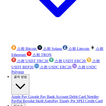
스왑 Bitcoin
스왑 Solana
스왑 Litecoin
스왑
Ethereum
스왑 TRON
스왑 USDT TRC20
스왑 USDT ERC20
스왑
USDT BEP20
스왑 USDC ERC20
스왑 USDC
Polygon
결제 방법
Apple Pay
Google Pay
Bank Account
Debit Card
Neteller
PayPal
Revolut
Skrill
AstroPay
Trustly
Pix
SPEI
Credit Card
리소스