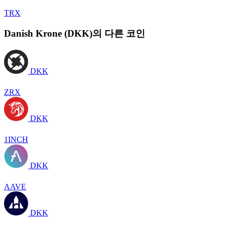
TRX
Danish Krone (DKK)의 다른 코인
DKK
ZRX
DKK
1INCH
DKK
AAVE
DKK