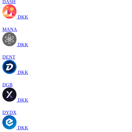
DASH
DKK
MANA
DKK
DENT
DKK
DGB
DKK
DYDX
DKK