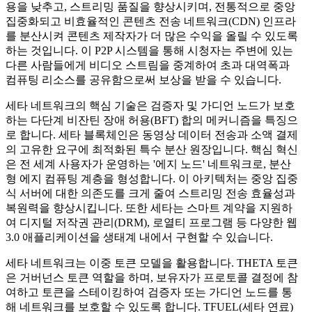
용을 낮추고, 스트리밍 품질을 향상시키며, 전통적으로 중앙
집중화되고 비효율적인 콘텐츠 전송 네트워크(CDN) 인프라
를 분산시켜 콘텐츠 제작자가 더 많은 수익을 올릴 수 있도록
하는 것입니다. 이 P2P 시스템을 통해 시청자는 주변에 있는
다른 사람들에게 비디오 스트림을 중계하여 초과 대역폭과
컴퓨팅 리소스를 공유함으로써 보상을 받을 수 있습니다.
세타 네트워크의 핵심 기술은 검증자 및 가디언 노드가 보호
하는 다단계 비잔틴 장애 허용(BFT) 합의 메커니즘을 특징으
로 합니다. 세타 블록체인은 동영상 데이터 전송과 소액 결제
의 고유한 요구에 최적화된 특수 분산 원장입니다. 핵심 혁신
은 전 세계 사용자가 운영하는 '에지 노드' 네트워크로, 분산
형 에지 컴퓨팅 계층을 형성합니다. 이 아키텍처는 중앙 집중
식 서버에 대한 의존도를 크게 줄여 스트리밍 전송 효율성과
복원력을 향상시킵니다. 또한 세타는 스마트 계약을 지원하
여 디지털 저작권 관리(DRM), 로열티 프로그램 등 다양한 웹
3.0 애플리케이션을 생태계 내에서 구현할 수 있습니다.
세타 네트워크는 이중 토큰 모델을 활용합니다. THETA 토큰
은 거버넌스 토큰 역할을 하며, 보유자가 프로토콜 결정에 참
여하고 토큰을 스테이킹하여 검증자 또는 가디언 노드를 통
해 네트워크를 보호할 수 있도록 합니다. TFUEL(세타 연료)