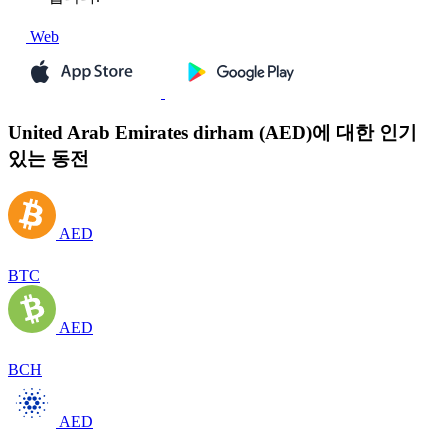
Web
United Arab Emirates dirham (AED)에 대한 인기
있는 동전
AED
BTC
AED
BCH
AED