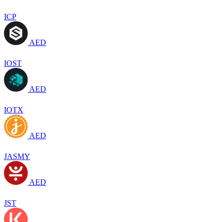
ICP
AED
IOST
AED
IOTX
AED
JASMY
AED
JST