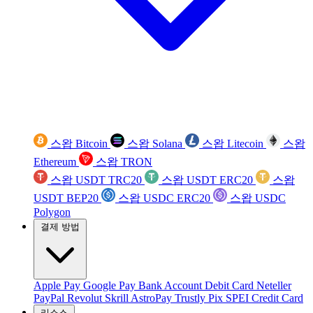
스왑 Bitcoin
스왑 Solana
스왑 Litecoin
스왑
Ethereum
스왑 TRON
스왑 USDT TRC20
스왑 USDT ERC20
스왑
USDT BEP20
스왑 USDC ERC20
스왑 USDC
Polygon
결제 방법
Apple Pay
Google Pay
Bank Account
Debit Card
Neteller
PayPal
Revolut
Skrill
AstroPay
Trustly
Pix
SPEI
Credit Card
리소스