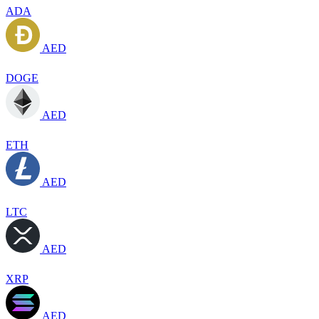
ADA
AED
DOGE
AED
ETH
AED
LTC
AED
XRP
AED