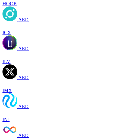
HOOK
AED
ICX
AED
ILV
AED
IMX
AED
INJ
AED