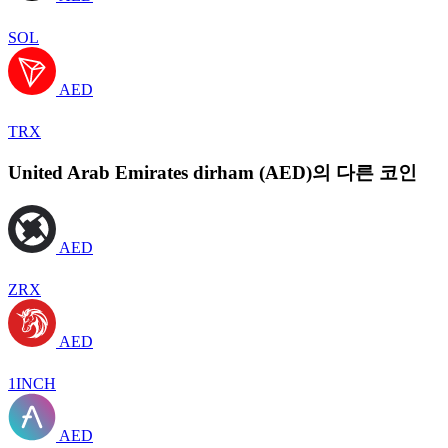
SOL
AED
TRX
United Arab Emirates dirham (AED)의 다른 코인
AED
ZRX
AED
1INCH
AED