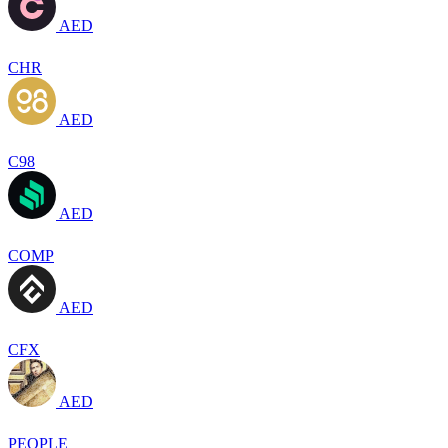
AED
CHR
AED
C98
AED
COMP
AED
CFX
AED
PEOPLE