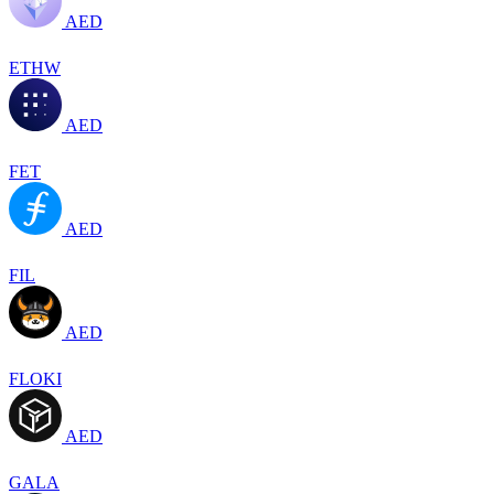
AED
ETHW
AED
FET
AED
FIL
AED
FLOKI
AED
GALA