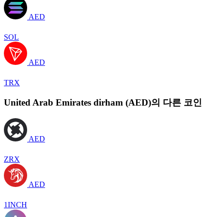
AED
SOL
AED
TRX
United Arab Emirates dirham (AED)의 다른 코인
AED
ZRX
AED
1INCH