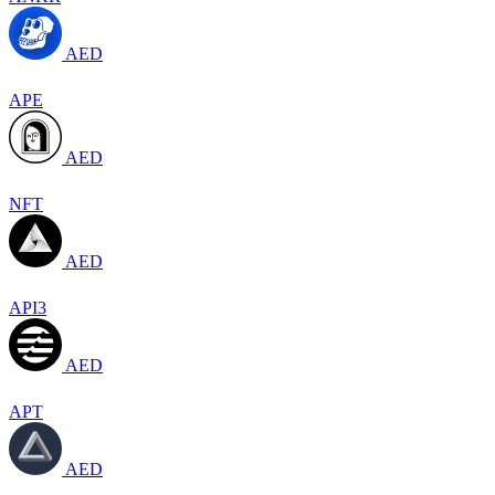
AED
APE
AED
NFT
AED
API3
AED
APT
AED