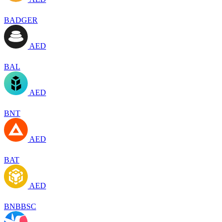
BADGER
AED
BAL
AED
BNT
AED
BAT
AED
BNBBSC