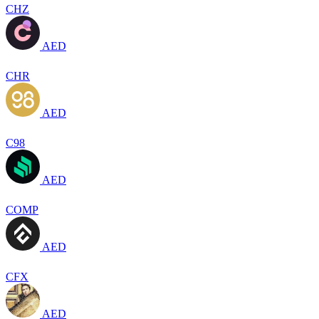
CHZ
AED
CHR
AED
C98
AED
COMP
AED
CFX
AED