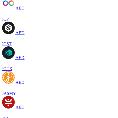
AED
ICP
AED
IOST
AED
IOTX
AED
JASMY
AED