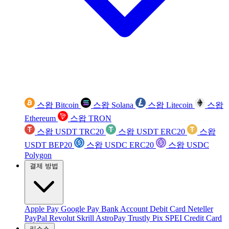
스왑 Bitcoin
스왑 Solana
스왑 Litecoin
스왑
Ethereum
스왑 TRON
스왑 USDT TRC20
스왑 USDT ERC20
스왑
USDT BEP20
스왑 USDC ERC20
스왑 USDC
Polygon
결제 방법
Apple Pay
Google Pay
Bank Account
Debit Card
Neteller
PayPal
Revolut
Skrill
AstroPay
Trustly
Pix
SPEI
Credit Card
리소스