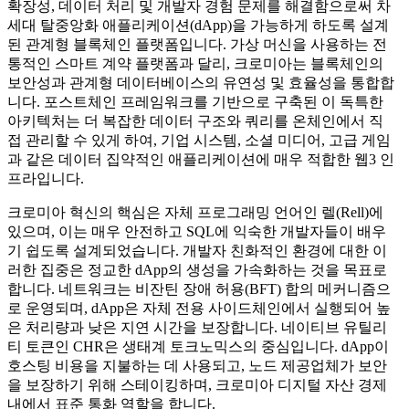
확장성, 데이터 처리 및 개발자 경험 문제를 해결함으로써 차
세대 탈중앙화 애플리케이션(dApp)을 가능하게 하도록 설계
된 관계형 블록체인 플랫폼입니다. 가상 머신을 사용하는 전
통적인 스마트 계약 플랫폼과 달리, 크로미아는 블록체인의
보안성과 관계형 데이터베이스의 유연성 및 효율성을 통합합
니다. 포스트체인 프레임워크를 기반으로 구축된 이 독특한
아키텍처는 더 복잡한 데이터 구조와 쿼리를 온체인에서 직
접 관리할 수 있게 하여, 기업 시스템, 소셜 미디어, 고급 게임
과 같은 데이터 집약적인 애플리케이션에 매우 적합한 웹3 인
프라입니다.
크로미아 혁신의 핵심은 자체 프로그래밍 언어인 렐(Rell)에
있으며, 이는 매우 안전하고 SQL에 익숙한 개발자들이 배우
기 쉽도록 설계되었습니다. 개발자 친화적인 환경에 대한 이
러한 집중은 정교한 dApp의 생성을 가속화하는 것을 목표로
합니다. 네트워크는 비잔틴 장애 허용(BFT) 합의 메커니즘으
로 운영되며, dApp은 자체 전용 사이드체인에서 실행되어 높
은 처리량과 낮은 지연 시간을 보장합니다. 네이티브 유틸리
티 토큰인 CHR은 생태계 토크노믹스의 중심입니다. dApp이
호스팅 비용을 지불하는 데 사용되고, 노드 제공업체가 보안
을 보장하기 위해 스테이킹하며, 크로미아 디지털 자산 경제
내에서 표준 통화 역할을 합니다.