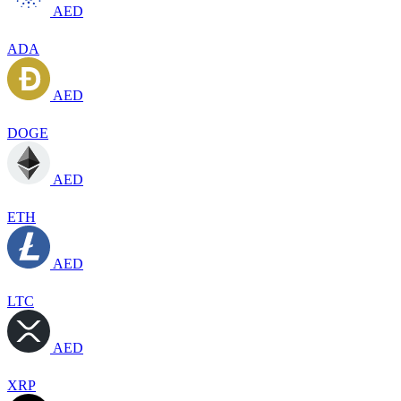
AED
ADA
AED
DOGE
AED
ETH
AED
LTC
AED
XRP