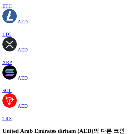
ETH
AED
LTC
AED
XRP
AED
SOL
AED
TRX
United Arab Emirates dirham (AED)의 다른 코인