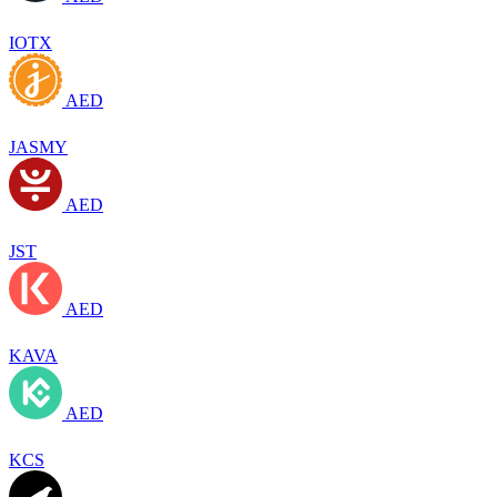
IOTX
AED
JASMY
AED
JST
AED
KAVA
AED
KCS