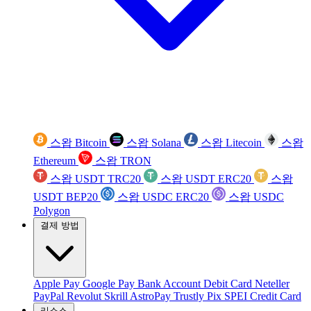
스왑 Bitcoin
스왑 Solana
스왑 Litecoin
스왑
Ethereum
스왑 TRON
스왑 USDT TRC20
스왑 USDT ERC20
스왑
USDT BEP20
스왑 USDC ERC20
스왑 USDC
Polygon
결제 방법
Apple Pay
Google Pay
Bank Account
Debit Card
Neteller
PayPal
Revolut
Skrill
AstroPay
Trustly
Pix
SPEI
Credit Card
리소스