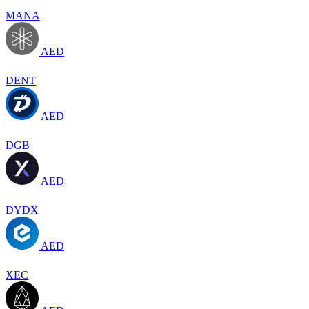
MANA
AED
DENT
AED
DGB
AED
DYDX
AED
XEC