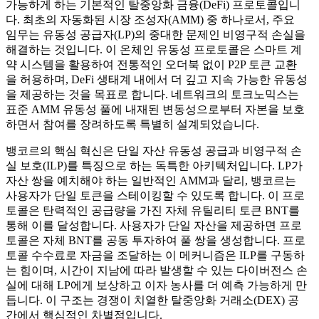
가능하게 하는 기본적인 탈중앙화 금융(DeFi) 프로토콜입니
다. 최초의 자동화된 시장 조성자(AMM) 중 하나로서, 주요
임무는 유동성 공급자(LP)의 중대한 문제인 비영구적 손실을
해결하는 것입니다. 이 온체인 유동성 프로토콜은 스마트 계
약 시스템을 활용하여 전통적인 오더북 없이 P2P 토큰 교환
을 허용하며, DeFi 생태계 내에서 더 깊고 지속 가능한 유동성
을 제공하는 것을 목표로 합니다. 네트워크의 토크노믹스는
표준 AMM 유동성 풀에 내재된 변동성으로부터 자본을 보호
하면서 참여를 장려하도록 특별히 설계되었습니다.
뱅코르의 핵심 혁신은 단일 자산 유동성 공급과 비영구적 손
실 보호(ILP)를 특징으로 하는 독특한 아키텍처입니다. LP가
자산 쌍을 예치해야 하는 일반적인 AMM과 달리, 뱅코르는
사용자가 단일 토큰을 스테이킹할 수 있도록 합니다. 이 프로
토콜은 탄력적인 공급량을 가진 자체 유틸리티 토큰 BNT를
통해 이를 달성합니다. 사용자가 단일 자산을 제공하면 프로
토콜은 자체 BNT를 공동 투자하여 풀 쌍을 생성합니다. 프로
토콜 수수료로 자금을 조달하는 이 메커니즘은 ILP를 구동하
는 힘이며, 시간이 지남에 따라 발생할 수 있는 다이버전스 손
실에 대해 LP에게 보상하고 이자 농사를 더 예측 가능하게 만
듭니다. 이 구조는 경쟁이 치열한 탈중앙화 거래소(DEX) 공
간에서 핵심적인 차별점입니다.