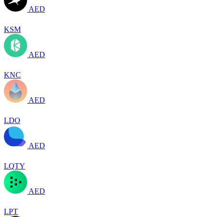
AED
KSM
AED
KNC
AED
LDO
AED
LQTY
AED
LPT