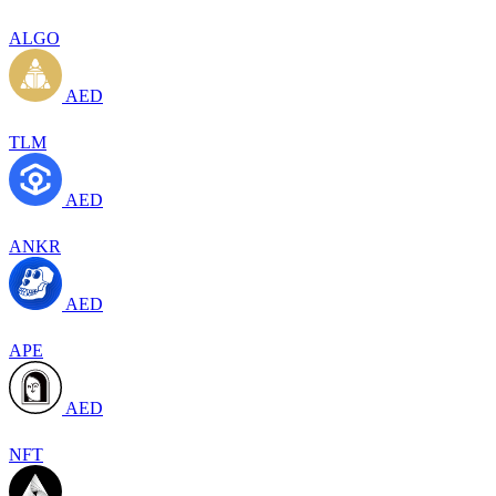
ALGO
AED
TLM
AED
ANKR
AED
APE
AED
NFT