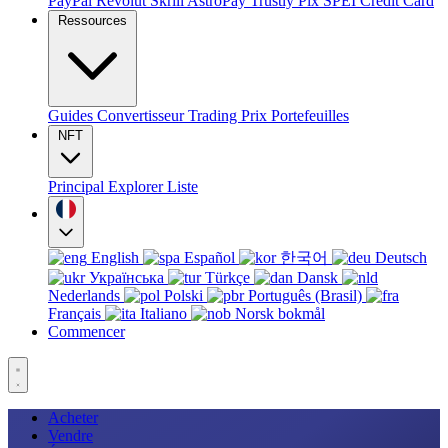
PayPal
Revolut
Skrill
AstroPay
Trustly
Pix
SPEI
Credit Card
Ressources
Guides
Convertisseur
Trading
Prix
Portefeuilles
NFT
Principal
Explorer
Liste
English
Español
한국어
Deutsch
Українська
Türkçe
Dansk
Nederlands
Polski
Português (Brasil)
Français
Italiano
Norsk bokmål
Commencer
Acheter
Vendre