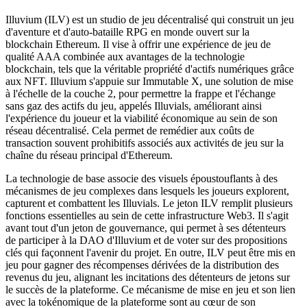
Illuvium (ILV) est un studio de jeu décentralisé qui construit un jeu
d'aventure et d'auto-bataille RPG en monde ouvert sur la
blockchain Ethereum. Il vise à offrir une expérience de jeu de
qualité AAA combinée aux avantages de la technologie
blockchain, tels que la véritable propriété d'actifs numériques grâce
aux NFT. Illuvium s'appuie sur Immutable X, une solution de mise
à l'échelle de la couche 2, pour permettre la frappe et l'échange
sans gaz des actifs du jeu, appelés Illuvials, améliorant ainsi
l'expérience du joueur et la viabilité économique au sein de son
réseau décentralisé. Cela permet de remédier aux coûts de
transaction souvent prohibitifs associés aux activités de jeu sur la
chaîne du réseau principal d'Ethereum.
La technologie de base associe des visuels époustouflants à des
mécanismes de jeu complexes dans lesquels les joueurs explorent,
capturent et combattent les Illuvials. Le jeton ILV remplit plusieurs
fonctions essentielles au sein de cette infrastructure Web3. Il s'agit
avant tout d'un jeton de gouvernance, qui permet à ses détenteurs
de participer à la DAO d'Illuvium et de voter sur des propositions
clés qui façonnent l'avenir du projet. En outre, ILV peut être mis en
jeu pour gagner des récompenses dérivées de la distribution des
revenus du jeu, alignant les incitations des détenteurs de jetons sur
le succès de la plateforme. Ce mécanisme de mise en jeu et son lien
avec la tokénomique de la plateforme sont au cœur de son