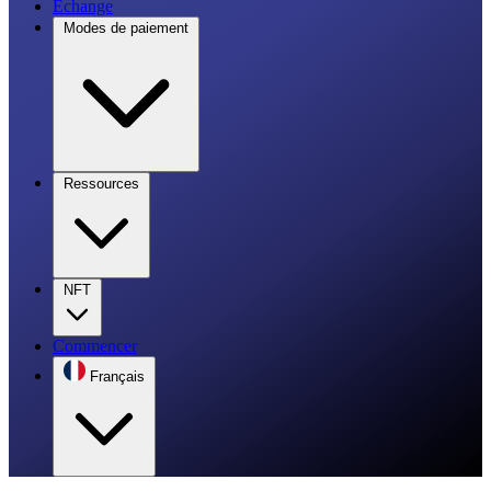
Échange
Modes de paiement
Ressources
NFT
Commencer
Français