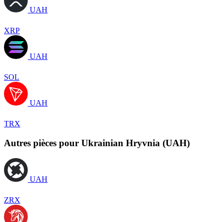
UAH
XRP
UAH
SOL
UAH
TRX
Autres pièces pour Ukrainian Hryvnia (UAH)
UAH
ZRX