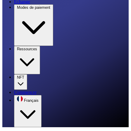
Échange
Modes de paiement
Ressources
NFT
Commencer
Français