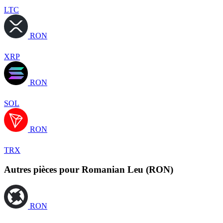
LTC
RON
XRP
RON
SOL
RON
TRX
Autres pièces pour Romanian Leu (RON)
RON