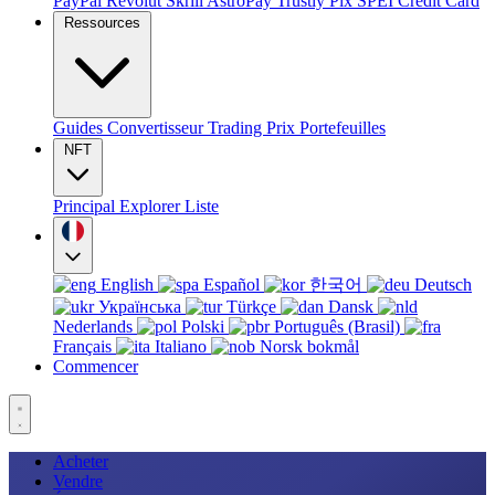
PayPal
Revolut
Skrill
AstroPay
Trustly
Pix
SPEI
Credit Card
Ressources
Guides
Convertisseur
Trading
Prix
Portefeuilles
NFT
Principal
Explorer
Liste
English
Español
한국어
Deutsch
Українська
Türkçe
Dansk
Nederlands
Polski
Português (Brasil)
Français
Italiano
Norsk bokmål
Commencer
Acheter
Vendre