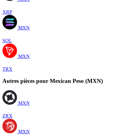
XRP
MXN
SOL
MXN
TRX
Autres pièces pour Mexican Peso (MXN)
MXN
ZRX
MXN