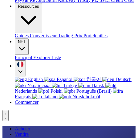
PayPal
Revolut
Skrill
AstroPay
Trustly
Pix
SPEI
Credit Card
Ressources
Guides
Convertisseur
Trading
Prix
Portefeuilles
NFT
Principal
Explorer
Liste
English
Español
한국어
Deutsch
Українська
Türkçe
Dansk
Nederlands
Polski
Português (Brasil)
Français
Italiano
Norsk bokmål
Commencer
Acheter
Vendre