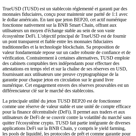
TrueUSD (TUSD) est un stablecoin réglementé et garanti par des
monnaies fiduciaires, conçu pour maintenir une parité de 1:1 avec
le dollar américain. En tant que jeton BEP20, cet actif numérique
fonctionne nativement sur la BNB Smart Chain, offrant aux
utilisateurs un moyen d'échange stable au sein de son vaste
écosystème DeFi. L'objectif principal de TrueUSD est de fournir
un pont transparent et fiable entre les monnaies fiduciaires
traditionnelles et la technologie blockchain. Sa proposition de
valeur fondamentale repose sur un cadre robuste de confiance et de
vérification. Contrairement à certaines alternatives, TUSD emploie
des cabinets comptables tiers indépendants pour effectuer des
attestations en temps réel et sur la chaîne de ses réserves en USD,
fournissant aux utilisateurs une preuve cryptographique de la
garantie pour chaque jeton en circulation sur le grand livre
numérique. Cet engagement envers des réserves prouvables est un
différenciateur clé sur le marché des stablecoins.
La principale utilité du jeton TUSD BEP20 est de fonctionner
comme une réserve de valeur stable et une unité de compte efficace
pour la finance décentralisée (DeFi). Il permet aux traders et aux
utilisateurs de DeFi de se couvrir contre la volatilité du marché sans
quitter l'écosystème crypto. TUSD fait partie intégrante de diverses
applications DeFi sur la BNB Chain, y compris le yield farming,
les pools de liquidité, les protocoles de prêt et comme garantie pour