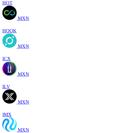
HOT
MXN
HOOK
MXN
ICX
MXN
ILV
MXN
IMX
MXN