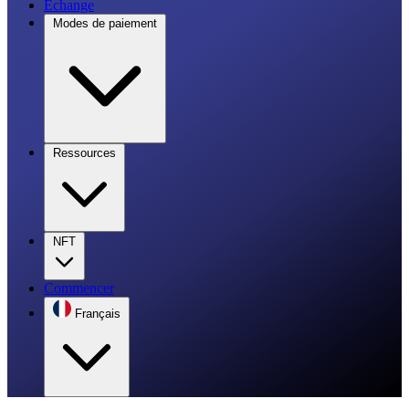
Échange
Modes de paiement
Ressources
NFT
Commencer
Français