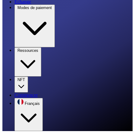
Échange
Modes de paiement
Ressources
NFT
Commencer
Français