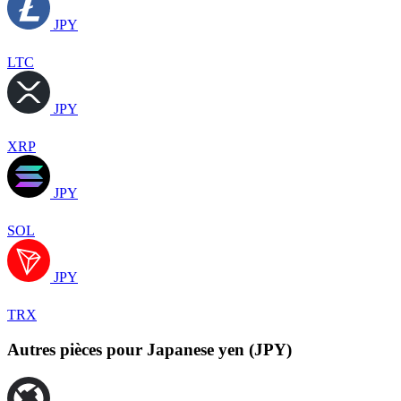
JPY
LTC
JPY
XRP
JPY
SOL
JPY
TRX
Autres pièces pour Japanese yen (JPY)