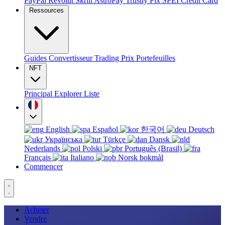
PayPal
Revolut
Skrill
AstroPay
Trustly
Pix
SPEI
Credit Card
Ressources
Guides
Convertisseur
Trading
Prix
Portefeuilles
NFT
Principal
Explorer
Liste
English
Español
한국어
Deutsch
Українська
Türkçe
Dansk
Nederlands
Polski
Português (Brasil)
Français
Italiano
Norsk bokmål
Commencer
Acheter
Vendre