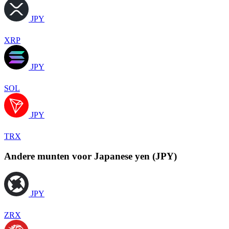
JPY
XRP
JPY
SOL
JPY
TRX
Andere munten voor Japanese yen (JPY)
JPY
ZRX