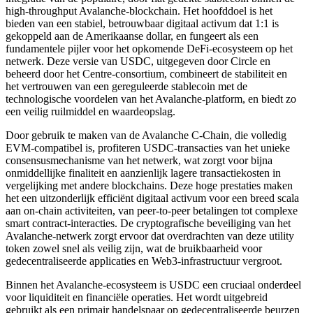
high-throughput Avalanche-blockchain. Het hoofddoel is het
bieden van een stabiel, betrouwbaar digitaal activum dat 1:1 is
gekoppeld aan de Amerikaanse dollar, en fungeert als een
fundamentele pijler voor het opkomende DeFi-ecosysteem op het
netwerk. Deze versie van USDC, uitgegeven door Circle en
beheerd door het Centre-consortium, combineert de stabiliteit en
het vertrouwen van een gereguleerde stablecoin met de
technologische voordelen van het Avalanche-platform, en biedt zo
een veilig ruilmiddel en waardeopslag.
Door gebruik te maken van de Avalanche C-Chain, die volledig
EVM-compatibel is, profiteren USDC-transacties van het unieke
consensusmechanisme van het netwerk, wat zorgt voor bijna
onmiddellijke finaliteit en aanzienlijk lagere transactiekosten in
vergelijking met andere blockchains. Deze hoge prestaties maken
het een uitzonderlijk efficiënt digitaal activum voor een breed scala
aan on-chain activiteiten, van peer-to-peer betalingen tot complexe
smart contract-interacties. De cryptografische beveiliging van het
Avalanche-netwerk zorgt ervoor dat overdrachten van deze utility
token zowel snel als veilig zijn, wat de bruikbaarheid voor
gedecentraliseerde applicaties en Web3-infrastructuur vergroot.
Binnen het Avalanche-ecosysteem is USDC een cruciaal onderdeel
voor liquiditeit en financiële operaties. Het wordt uitgebreid
gebruikt als een primair handelspaar op gedecentraliseerde beurzen