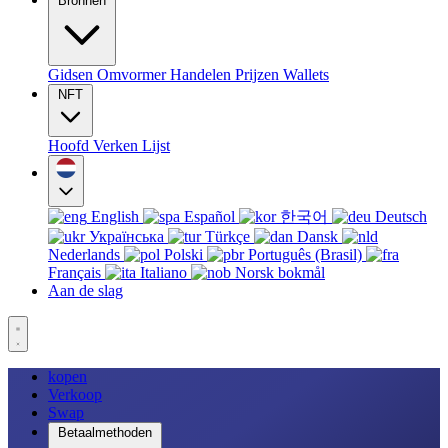
Bronnen
Gidsen
Omvormer
Handelen
Prijzen
Wallets
NFT
Hoofd
Verken
Lijst
English
Español
한국어
Deutsch
Українська
Türkçe
Dansk
Nederlands
Polski
Português (Brasil)
Français
Italiano
Norsk bokmål
Aan de slag
kopen
Verkoop
Swap
Betaalmethoden