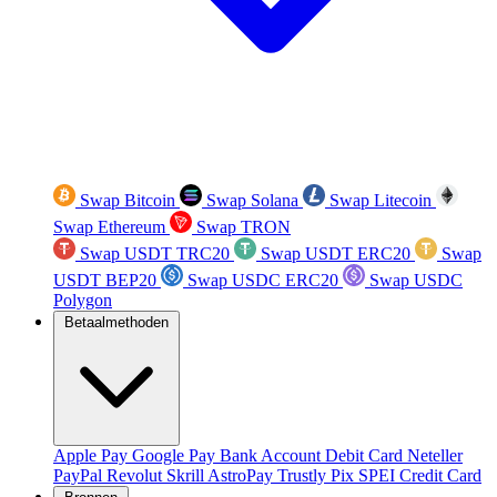
Swap Bitcoin
Swap Solana
Swap Litecoin
Swap Ethereum
Swap TRON
Swap USDT TRC20
Swap USDT ERC20
Swap
USDT BEP20
Swap USDC ERC20
Swap USDC
Polygon
Betaalmethoden
Apple Pay
Google Pay
Bank Account
Debit Card
Neteller
PayPal
Revolut
Skrill
AstroPay
Trustly
Pix
SPEI
Credit Card