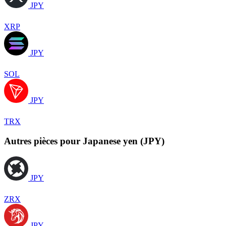
JPY
XRP
JPY
SOL
JPY
TRX
Autres pièces pour Japanese yen (JPY)
JPY
ZRX
JPY