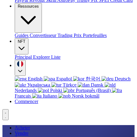
PayPal
Revolut
Skrill
AstroPay
Trustly
Pix
SPEI
Credit Card
Ressources
Guides
Convertisseur
Trading
Prix
Portefeuilles
NFT
Principal
Explorer
Liste
English
Español
한국어
Deutsch
Українська
Türkçe
Dansk
Nederlands
Polski
Português (Brasil)
Français
Italiano
Norsk bokmål
Commencer
Acheter
Vendre