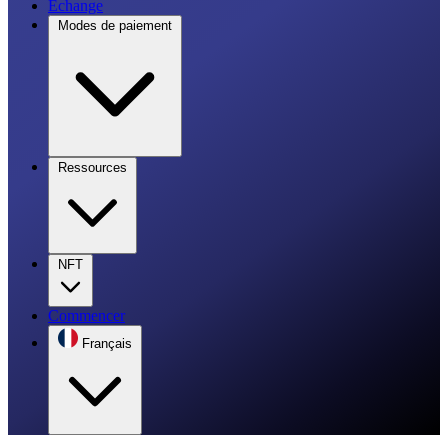
Échange
Modes de paiement
Ressources
NFT
Commencer
Français