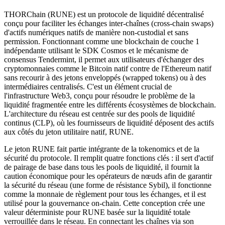
THORChain (RUNE) est un protocole de liquidité décentralisé
conçu pour faciliter les échanges inter-chaînes (cross-chain swaps)
d'actifs numériques natifs de manière non-custodial et sans
permission. Fonctionnant comme une blockchain de couche 1
indépendante utilisant le SDK Cosmos et le mécanisme de
consensus Tendermint, il permet aux utilisateurs d'échanger des
cryptomonnaies comme le Bitcoin natif contre de l'Ethereum natif
sans recourir à des jetons enveloppés (wrapped tokens) ou à des
intermédiaires centralisés. C'est un élément crucial de
l'infrastructure Web3, conçu pour résoudre le problème de la
liquidité fragmentée entre les différents écosystèmes de blockchain.
L'architecture du réseau est centrée sur des pools de liquidité
continus (CLP), où les fournisseurs de liquidité déposent des actifs
aux côtés du jeton utilitaire natif, RUNE.
Le jeton RUNE fait partie intégrante de la tokenomics et de la
sécurité du protocole. Il remplit quatre fonctions clés : il sert d'actif
de pairage de base dans tous les pools de liquidité, il fournit la
caution économique pour les opérateurs de nœuds afin de garantir
la sécurité du réseau (une forme de résistance Sybil), il fonctionne
comme la monnaie de règlement pour tous les échanges, et il est
utilisé pour la gouvernance on-chain. Cette conception crée une
valeur déterministe pour RUNE basée sur la liquidité totale
verrouillée dans le réseau. En connectant les chaînes via son