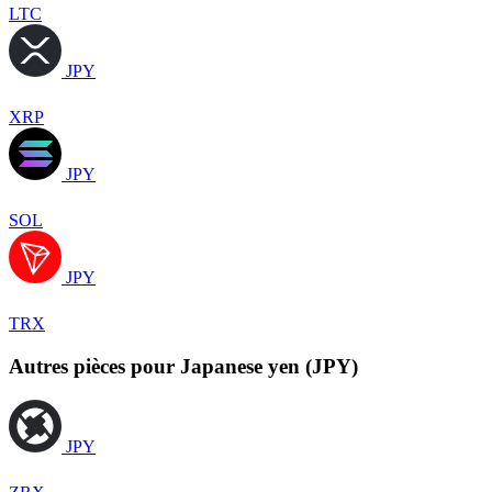
LTC
JPY
XRP
JPY
SOL
JPY
TRX
Autres pièces pour Japanese yen (JPY)
JPY