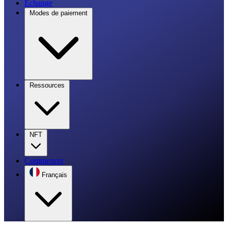
Échange
Modes de paiement
Ressources
NFT
Commencer
Français