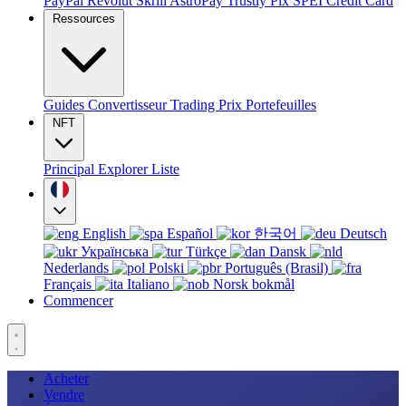
PayPal
Revolut
Skrill
AstroPay
Trustly
Pix
SPEI
Credit Card
Ressources
Guides
Convertisseur
Trading
Prix
Portefeuilles
NFT
Principal
Explorer
Liste
English
Español
한국어
Deutsch
Українська
Türkçe
Dansk
Nederlands
Polski
Português (Brasil)
Français
Italiano
Norsk bokmål
Commencer
Acheter
Vendre