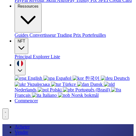
PayPal
Revolut
Skrill
AstroPay
Trustly
Pix
SPEI
Credit Card
Ressources
Guides
Convertisseur
Trading
Prix
Portefeuilles
NFT
Principal
Explorer
Liste
English
Español
한국어
Deutsch
Українська
Türkçe
Dansk
Nederlands
Polski
Português (Brasil)
Français
Italiano
Norsk bokmål
Commencer
Acheter
Vendre