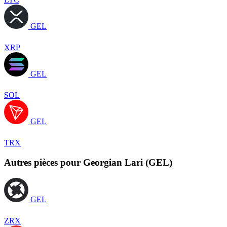
GEL
XRP
GEL
SOL
GEL
TRX
Autres pièces pour Georgian Lari (GEL)
GEL
ZRX