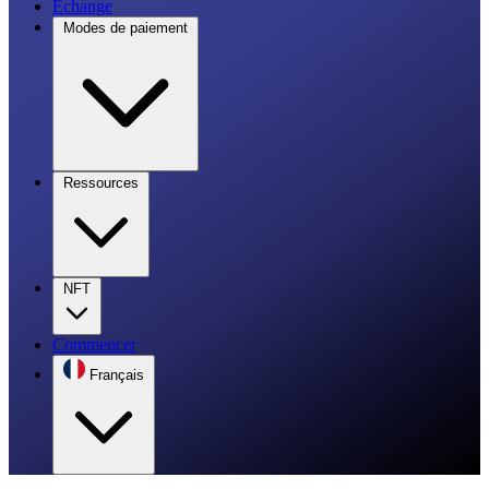
Échange
Modes de paiement
Ressources
NFT
Commencer
Français