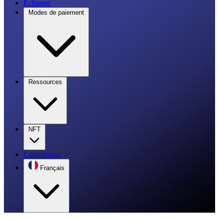
Échange
Modes de paiement
Ressources
NFT
Commencer
Français