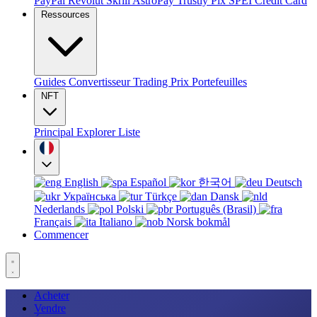
PayPal
Revolut
Skrill
AstroPay
Trustly
Pix
SPEI
Credit Card
Ressources
Guides
Convertisseur
Trading
Prix
Portefeuilles
NFT
Principal
Explorer
Liste
English
Español
한국어
Deutsch
Українська
Türkçe
Dansk
Nederlands
Polski
Português (Brasil)
Français
Italiano
Norsk bokmål
Commencer
Acheter
Vendre