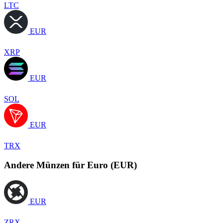
LTC
EUR
XRP
EUR
SOL
EUR
TRX
Andere Münzen für Euro (EUR)
EUR
ZRX