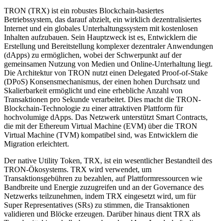
TRON (TRX) ist ein robustes Blockchain-basiertes
Betriebssystem, das darauf abzielt, ein wirklich dezentralisiertes
Internet und ein globales Unterhaltungssystem mit kostenlosen
Inhalten aufzubauen. Sein Hauptzweck ist es, Entwicklern die
Erstellung und Bereitstellung komplexer dezentraler Anwendungen
(dApps) zu ermöglichen, wobei der Schwerpunkt auf der
gemeinsamen Nutzung von Medien und Online-Unterhaltung liegt.
Die Architektur von TRON nutzt einen Delegated Proof-of-Stake
(DPoS) Konsensmechanismus, der einen hohen Durchsatz und
Skalierbarkeit ermöglicht und eine erhebliche Anzahl von
Transaktionen pro Sekunde verarbeitet. Dies macht die TRON-
Blockchain-Technologie zu einer attraktiven Plattform für
hochvolumige dApps. Das Netzwerk unterstützt Smart Contracts,
die mit der Ethereum Virtual Machine (EVM) über die TRON
Virtual Machine (TVM) kompatibel sind, was Entwicklern die
Migration erleichtert.
Der native Utility Token, TRX, ist ein wesentlicher Bestandteil des
TRON-Ökosystems. TRX wird verwendet, um
Transaktionsgebühren zu bezahlen, auf Plattformressourcen wie
Bandbreite und Energie zuzugreifen und an der Governance des
Netzwerks teilzunehmen, indem TRX eingesetzt wird, um für
Super Representatives (SRs) zu stimmen, die Transaktionen
validieren und Blöcke erzeugen. Darüber hinaus dient TRX als