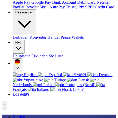
Apple Pay
Google Pay
Bank Account
Debit Card
Neteller
PayPal
Revolut
Skrill
AstroPay
Trustly
Pix
SPEI
Credit Card
Ressourcen
Leitfäden
Konverter
Handel
Preise
Wallets
NFT
Hauptseite
Erkunden Sie
Liste
English
Español
한국어
Deutsch
Українська
Türkçe
Dansk
Nederlands
Polski
Português (Brasil)
Français
Italiano
Norsk bokmål
Los geht's
Kaufen