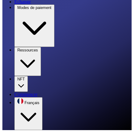
Échange
Modes de paiement
Ressources
NFT
Commencer
Français