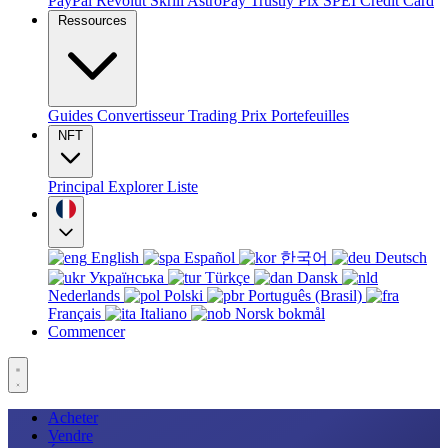
PayPal
Revolut
Skrill
AstroPay
Trustly
Pix
SPEI
Credit Card
Ressources
Guides
Convertisseur
Trading
Prix
Portefeuilles
NFT
Principal
Explorer
Liste
English
Español
한국어
Deutsch
Українська
Türkçe
Dansk
Nederlands
Polski
Português (Brasil)
Français
Italiano
Norsk bokmål
Commencer
Acheter
Vendre