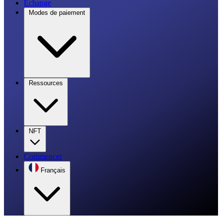
Échange
Modes de paiement
Ressources
NFT
Commencer
Français