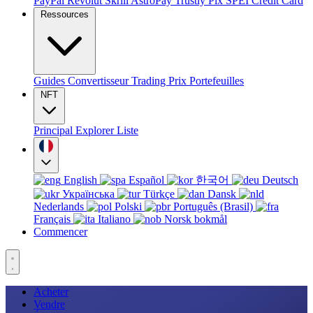
PayPal
Revolut
Skrill
AstroPay
Trustly
Pix
SPEI
Credit Card
Ressources
Guides
Convertisseur
Trading
Prix
Portefeuilles
NFT
Principal
Explorer
Liste
English
Español
한국어
Deutsch
Українська
Türkçe
Dansk
Nederlands
Polski
Português (Brasil)
Français
Italiano
Norsk bokmål
Commencer
Acheter
Vendre