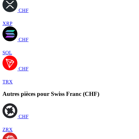
CHF
XRP
CHF
SOL
CHF
TRX
Autres pièces pour Swiss Franc (CHF)
CHF
ZRX