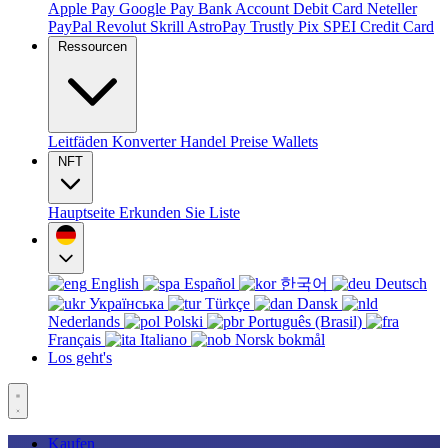
Apple Pay
Google Pay
Bank Account
Debit Card
Neteller
PayPal
Revolut
Skrill
AstroPay
Trustly
Pix
SPEI
Credit Card
Ressourcen
Leitfäden
Konverter
Handel
Preise
Wallets
NFT
Hauptseite
Erkunden Sie
Liste
English
Español
한국어
Deutsch
Українська
Türkçe
Dansk
Nederlands
Polski
Português (Brasil)
Français
Italiano
Norsk bokmål
Los geht's
Kaufen