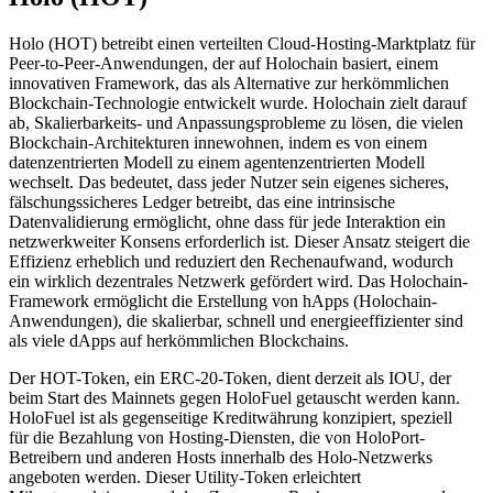
Holo (HOT) betreibt einen verteilten Cloud-Hosting-Marktplatz für
Peer-to-Peer-Anwendungen, der auf Holochain basiert, einem
innovativen Framework, das als Alternative zur herkömmlichen
Blockchain-Technologie entwickelt wurde. Holochain zielt darauf
ab, Skalierbarkeits- und Anpassungsprobleme zu lösen, die vielen
Blockchain-Architekturen innewohnen, indem es von einem
datenzentrierten Modell zu einem agentenzentrierten Modell
wechselt. Das bedeutet, dass jeder Nutzer sein eigenes sicheres,
fälschungssicheres Ledger betreibt, das eine intrinsische
Datenvalidierung ermöglicht, ohne dass für jede Interaktion ein
netzwerkweiter Konsens erforderlich ist. Dieser Ansatz steigert die
Effizienz erheblich und reduziert den Rechenaufwand, wodurch
ein wirklich dezentrales Netzwerk gefördert wird. Das Holochain-
Framework ermöglicht die Erstellung von hApps (Holochain-
Anwendungen), die skalierbar, schnell und energieeffizienter sind
als viele dApps auf herkömmlichen Blockchains.
Der HOT-Token, ein ERC-20-Token, dient derzeit als IOU, der
beim Start des Mainnets gegen HoloFuel getauscht werden kann.
HoloFuel ist als gegenseitige Kreditwährung konzipiert, speziell
für die Bezahlung von Hosting-Diensten, die von HoloPort-
Betreibern und anderen Hosts innerhalb des Holo-Netzwerks
angeboten werden. Dieser Utility-Token erleichtert