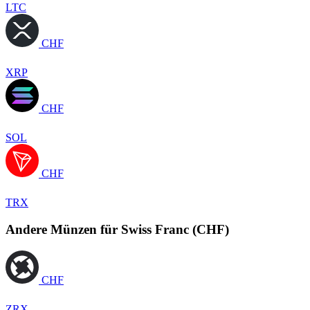
LTC
CHF
XRP
CHF
SOL
CHF
TRX
Andere Münzen für Swiss Franc (CHF)
CHF
ZRX