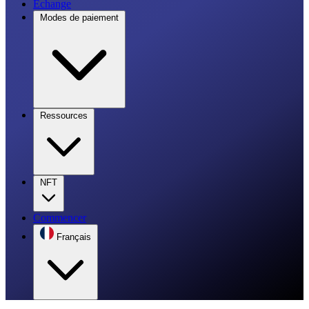
Échange
Modes de paiement
Ressources
NFT
Commencer
Français