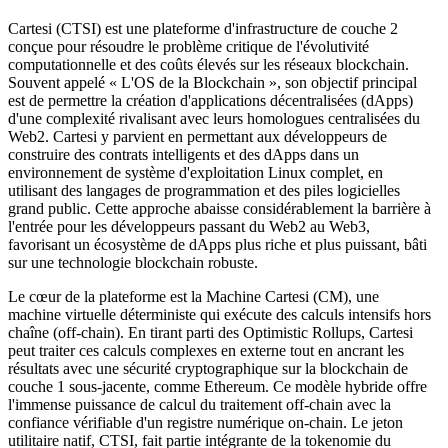
Cartesi (CTSI) est une plateforme d'infrastructure de couche 2
conçue pour résoudre le problème critique de l'évolutivité
computationnelle et des coûts élevés sur les réseaux blockchain.
Souvent appelé « L'OS de la Blockchain », son objectif principal
est de permettre la création d'applications décentralisées (dApps)
d'une complexité rivalisant avec leurs homologues centralisées du
Web2. Cartesi y parvient en permettant aux développeurs de
construire des contrats intelligents et des dApps dans un
environnement de système d'exploitation Linux complet, en
utilisant des langages de programmation et des piles logicielles
grand public. Cette approche abaisse considérablement la barrière à
l'entrée pour les développeurs passant du Web2 au Web3,
favorisant un écosystème de dApps plus riche et plus puissant, bâti
sur une technologie blockchain robuste.
Le cœur de la plateforme est la Machine Cartesi (CM), une
machine virtuelle déterministe qui exécute des calculs intensifs hors
chaîne (off-chain). En tirant parti des Optimistic Rollups, Cartesi
peut traiter ces calculs complexes en externe tout en ancrant les
résultats avec une sécurité cryptographique sur la blockchain de
couche 1 sous-jacente, comme Ethereum. Ce modèle hybride offre
l'immense puissance de calcul du traitement off-chain avec la
confiance vérifiable d'un registre numérique on-chain. Le jeton
utilitaire natif, CTSI, fait partie intégrante de la tokenomie du