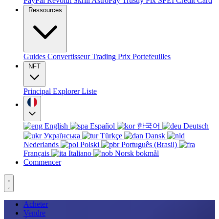
PayPal
Revolut
Skrill
AstroPay
Trustly
Pix
SPEI
Credit Card
Ressources
Guides
Convertisseur
Trading
Prix
Portefeuilles
NFT
Principal
Explorer
Liste
English
Español
한국어
Deutsch
Українська
Türkçe
Dansk
Nederlands
Polski
Português (Brasil)
Français
Italiano
Norsk bokmål
Commencer
Acheter
Vendre