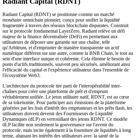
Radiant Capital (RDNT)
Radiant Capital (RDNT) se positionne comme un marché
monétaire omnichain pionnier, conçu pour unifier la liquidité
fragmentée à travers des réseaux blockchain disparates. Construit
sur le protocole fondamental LayerZero, Radiant relève un défi
majeur de la finance décentralisée (DeFi) en permettant aux
utilisateurs de déposer une garantie sur une chaîne, telle
qu'Arbitrum, et d'emprunter de manière transparente un actif
numérique différent sur une autre, comme la BNB Chain, le tout au
sein d'une interface unique et cohérente. Cela élimine le besoin de
ponts d'actifs traditionnels, souvent peu sécurisés, améliorant ainsi
l'efficacité du capital et l'expérience utilisateur dans l'ensemble de
l'écosystème Web3.
L'architecture du protocole tire parti de l'interopérabilité inter-
chaînes pour créer une plateforme de prêt et d'emprunt
véritablement unifiée. Le jeton utilitaire natif, RDNT, est au cœur
de sa tokenomie. Pour participer aux émissions de la plateforme
générées par les frais d'intérêt des emprunteurs et les prêts flash, les
utilisateurs doivent devenir des Fournisseurs de Liquidité
Dynamiques (dLP) en verrouillant des jetons RDNT. Ce modèle
dLP facilite non seulement la gouvernance sur l'avenir du
protocole, mais incite également à la fourniture de liquidités à long
terme, alignant les intérêts des utilisateurs avec la santé de la