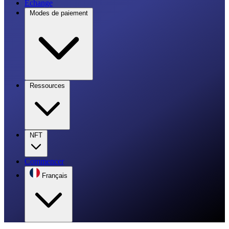
Échange
Modes de paiement
Ressources
NFT
Commencer
Français