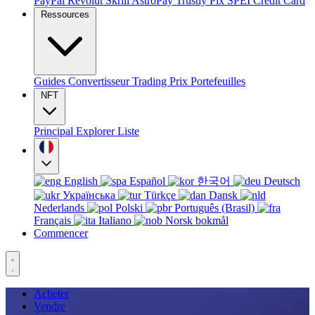
PayPal
Revolut
Skrill
AstroPay
Trustly
Pix
SPEI
Credit Card
Ressources
Guides
Convertisseur
Trading
Prix
Portefeuilles
NFT
Principal
Explorer
Liste
English
Español
한국어
Deutsch
Українська
Türkçe
Dansk
Nederlands
Polski
Português (Brasil)
Français
Italiano
Norsk bokmål
Commencer
Acheter
Vendre