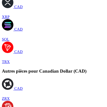
CAD
XRP
CAD
SOL
CAD
TRX
Autres pièces pour Canadian Dollar (CAD)
CAD
ZRX