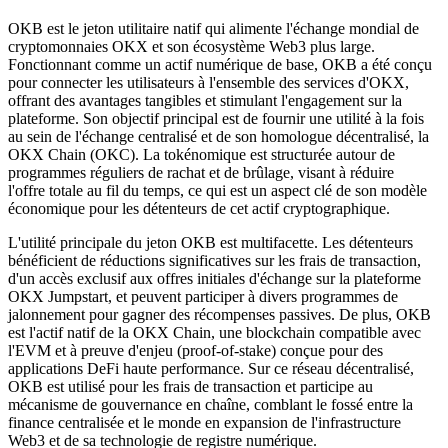
OKB est le jeton utilitaire natif qui alimente l'échange mondial de
cryptomonnaies OKX et son écosystème Web3 plus large.
Fonctionnant comme un actif numérique de base, OKB a été conçu
pour connecter les utilisateurs à l'ensemble des services d'OKX,
offrant des avantages tangibles et stimulant l'engagement sur la
plateforme. Son objectif principal est de fournir une utilité à la fois
au sein de l'échange centralisé et de son homologue décentralisé, la
OKX Chain (OKC). La tokénomique est structurée autour de
programmes réguliers de rachat et de brûlage, visant à réduire
l'offre totale au fil du temps, ce qui est un aspect clé de son modèle
économique pour les détenteurs de cet actif cryptographique.
L'utilité principale du jeton OKB est multifacette. Les détenteurs
bénéficient de réductions significatives sur les frais de transaction,
d'un accès exclusif aux offres initiales d'échange sur la plateforme
OKX Jumpstart, et peuvent participer à divers programmes de
jalonnement pour gagner des récompenses passives. De plus, OKB
est l'actif natif de la OKX Chain, une blockchain compatible avec
l'EVM et à preuve d'enjeu (proof-of-stake) conçue pour des
applications DeFi haute performance. Sur ce réseau décentralisé,
OKB est utilisé pour les frais de transaction et participe au
mécanisme de gouvernance en chaîne, comblant le fossé entre la
finance centralisée et le monde en expansion de l'infrastructure
Web3 et de sa technologie de registre numérique.