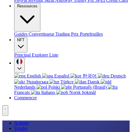
PayPal
Revolut
Skrill
AstroPay
Trustly
Pix
SPEI
Credit Card
Ressources
Guides
Convertisseur
Trading
Prix
Portefeuilles
NFT
Principal
Explorer
Liste
English
Español
한국어
Deutsch
Українська
Türkçe
Dansk
Nederlands
Polski
Português (Brasil)
Français
Italiano
Norsk bokmål
Commencer
Acheter
Vendre