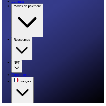
Échange
Modes de paiement
Ressources
NFT
Commencer
Français