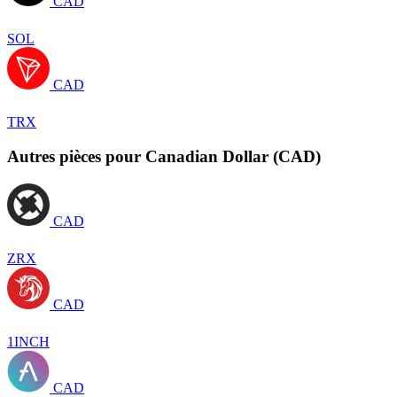
CAD
SOL
CAD
TRX
Autres pièces pour Canadian Dollar (CAD)
CAD
ZRX
CAD
1INCH
CAD