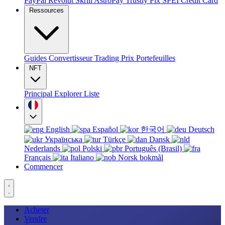
PayPal
Revolut
Skrill
AstroPay
Trustly
Pix
SPEI
Credit Card
Ressources
Guides
Convertisseur
Trading
Prix
Portefeuilles
NFT
Principal
Explorer
Liste
English
Español
한국어
Deutsch
Українська
Türkçe
Dansk
Nederlands
Polski
Português (Brasil)
Français
Italiano
Norsk bokmål
Commencer
Acheter
Vendre