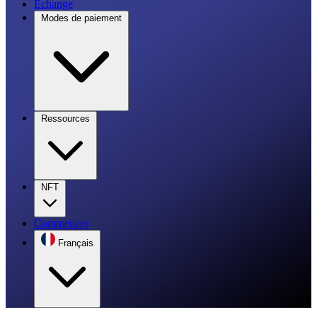
Échange
Modes de paiement
Ressources
NFT
Commencer
Français