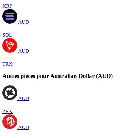
XRP
AUD
SOL
AUD
TRX
Autres pièces pour Australian Dollar (AUD)
AUD
ZRX
AUD