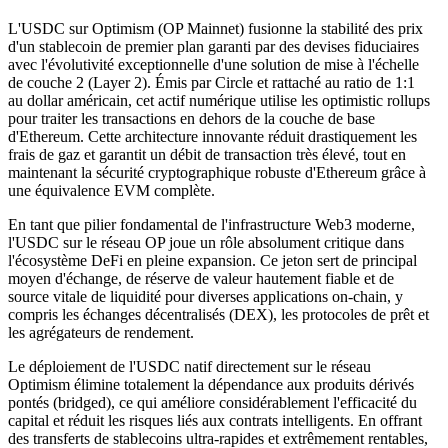
L'USDC sur Optimism (OP Mainnet) fusionne la stabilité des prix
d'un stablecoin de premier plan garanti par des devises fiduciaires
avec l'évolutivité exceptionnelle d'une solution de mise à l'échelle
de couche 2 (Layer 2). Émis par Circle et rattaché au ratio de 1:1
au dollar américain, cet actif numérique utilise les optimistic rollups
pour traiter les transactions en dehors de la couche de base
d'Ethereum. Cette architecture innovante réduit drastiquement les
frais de gaz et garantit un débit de transaction très élevé, tout en
maintenant la sécurité cryptographique robuste d'Ethereum grâce à
une équivalence EVM complète.
En tant que pilier fondamental de l'infrastructure Web3 moderne,
l'USDC sur le réseau OP joue un rôle absolument critique dans
l'écosystème DeFi en pleine expansion. Ce jeton sert de principal
moyen d'échange, de réserve de valeur hautement fiable et de
source vitale de liquidité pour diverses applications on-chain, y
compris les échanges décentralisés (DEX), les protocoles de prêt et
les agrégateurs de rendement.
Le déploiement de l'USDC natif directement sur le réseau
Optimism élimine totalement la dépendance aux produits dérivés
pontés (bridged), ce qui améliore considérablement l'efficacité du
capital et réduit les risques liés aux contrats intelligents. En offrant
des transferts de stablecoins ultra-rapides et extrêmement rentables,