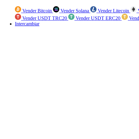
Vender Bitcoin
Vender Solana
Vender Litecoin
V
Vender USDT TRC20
Vender USDT ERC20
Vend
Intercambiar