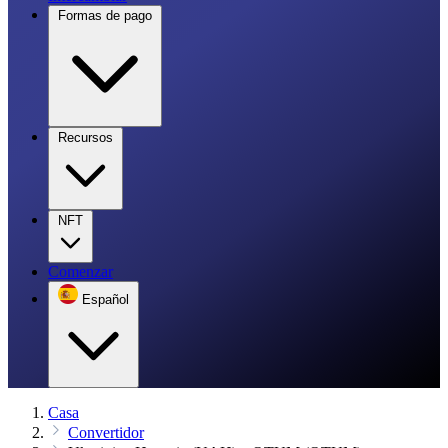
Formas de pago
Recursos
NFT
Comenzar
Español
Casa
Convertidor