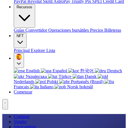
PayPal
Revolut
Skrill
AstroPay
Trustly
Pix
SPEI
Credit Card
Recursos
Guías
Convertidor
Operaciones bursátiles
Precios
Billeteras
NFT
Principal
Explore
Lista
English
Español
한국어
Deutsch
Українська
Türkçe
Dansk
Nederlands
Polski
Português (Brasil)
Français
Italiano
Norsk bokmål
Comenzar
Comprar
Vender
Intercambiar