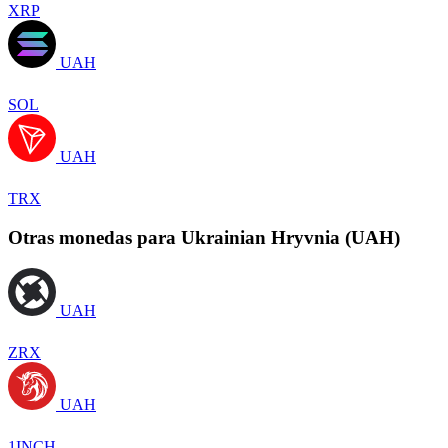
XRP
UAH
SOL
UAH
TRX
Otras monedas para Ukrainian Hryvnia (UAH)
UAH
ZRX
UAH
1INCH