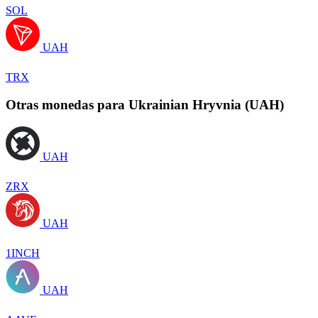
SOL
UAH
TRX
Otras monedas para Ukrainian Hryvnia (UAH)
UAH
ZRX
UAH
1INCH
UAH