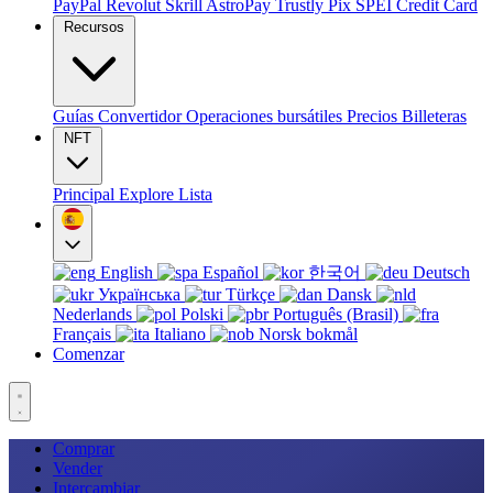
PayPal
Revolut
Skrill
AstroPay
Trustly
Pix
SPEI
Credit Card
Recursos
Guías
Convertidor
Operaciones bursátiles
Precios
Billeteras
NFT
Principal
Explore
Lista
English
Español
한국어
Deutsch
Українська
Türkçe
Dansk
Nederlands
Polski
Português (Brasil)
Français
Italiano
Norsk bokmål
Comenzar
Comprar
Vender
Intercambiar