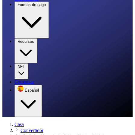
Formas de pago
Recursos
NFT
Comenzar
Español
Casa
Convertidor