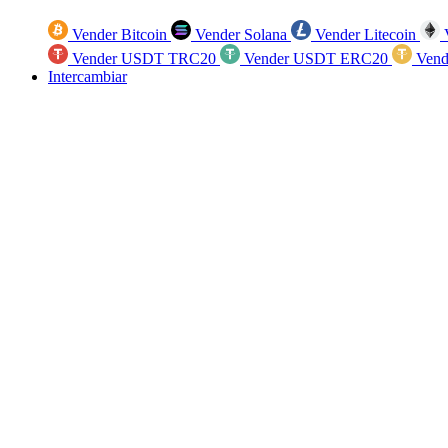
Vender Bitcoin
Vender Solana
Vender Litecoin
V
Vender USDT TRC20
Vender USDT ERC20
Vend
Intercambiar