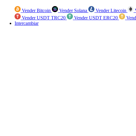
Vender Bitcoin
Vender Solana
Vender Litecoin
V
Vender USDT TRC20
Vender USDT ERC20
Vend
Intercambiar