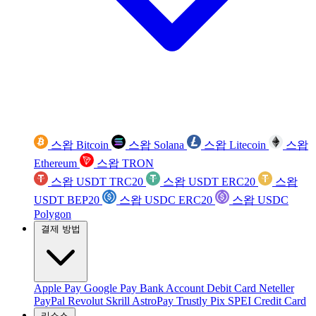
스왑 Bitcoin
스왑 Solana
스왑 Litecoin
스왑
Ethereum
스왑 TRON
스왑 USDT TRC20
스왑 USDT ERC20
스왑
USDT BEP20
스왑 USDC ERC20
스왑 USDC
Polygon
결제 방법
Apple Pay
Google Pay
Bank Account
Debit Card
Neteller
PayPal
Revolut
Skrill
AstroPay
Trustly
Pix
SPEI
Credit Card
리소스