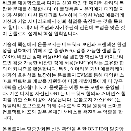
워크를 제공함으로써 디지털 신원 확인 및 데이터 관리의 복
잡한 문제를 해결합니다. 이 플랫폼은 사용자에게 디지털 자
산과 신원에 대한 통제권을 부여하여 다양한 Web3 애플리케
이션과 기업 시나리오에서 신뢰 협업을 촉진하는 것을 목표
로 합니다. 데이터 주권과 자기주권적 신원에 초점을 맞춘 것
이 온톨로지 설계의 핵심 원칙입니다.
기술적 핵심에서 온톨로지는 네트워크 보안과 트랜잭션 완결
성을 강화하기 위해 지분 증명(PoS), 검증 가능한 랜덤 함수
(VRF), 비잔틴 장애 허용(BFT)을 결합한 혁신적인 하이브리
드인 검증 가능한 비잔틴 장애 허용(VBFT)이라는 고유한 합
의 메커니즘을 활용합니다. 특히, 이더리움 기반 애플리케이
션과의 호환성을 보장하는 온톨로지 EVM을 통해 다양한 스
마트 컨트랙트 개발을 지원하여 디앱 개발자들에게 더 많은
매력을 선사합니다. 이 플랫폼은 이중 토큰 모델로 운영됩니
다: 기본 디지털 자산인 ONT는 네트워크 합의와 거버넌스 참
여를 위한 스테이킹에 사용됩니다. 온톨로지 가스(ONG)는
유틸리티 토큰으로서 거래 수수료와 디지털 원장의 스마트
컨트랙트 배포와 같은 온체인 서비스를 촉진하는 역할을 합
니다.
온톨로지는 탈중앙화된 신원 확인을 위한 ONT ID와 탈중앙