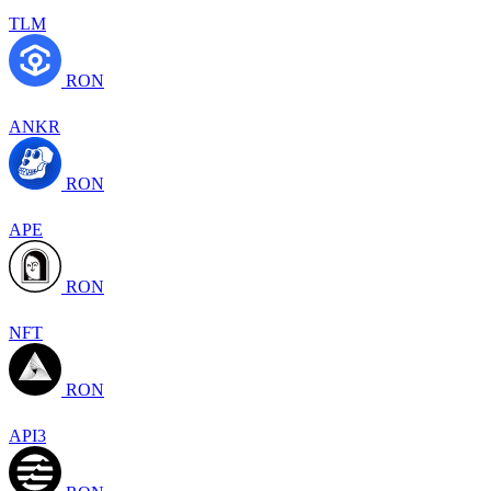
TLM
RON
ANKR
RON
APE
RON
NFT
RON
API3