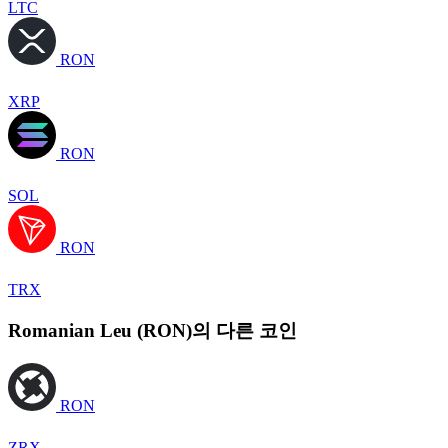
LTC
RON
XRP
RON
SOL
RON
TRX
Romanian Leu (RON)의 다른 코인
RON
ZRX