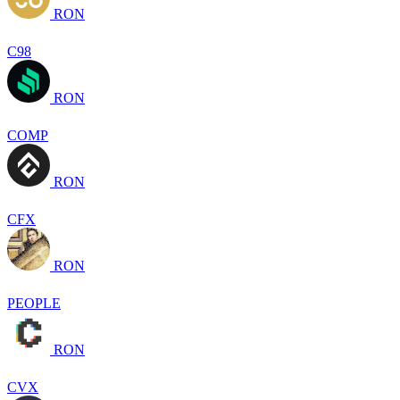
RON
C98
RON
COMP
RON
CFX
RON
PEOPLE
RON
CVX