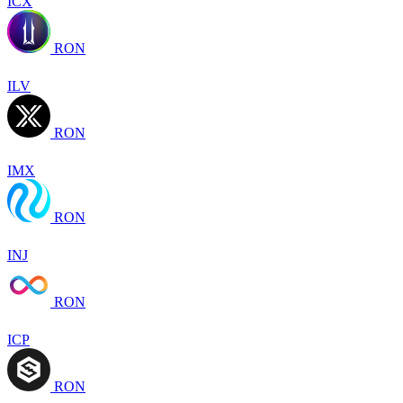
ICX
RON
ILV
RON
IMX
RON
INJ
RON
ICP
RON