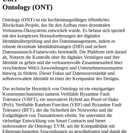
Ontology (ONT)
Ontology (ONT) ist ein hochleistungsfähiges öffentliches
Blockchain-Projekt, das für den Aufbau eines dezentralen
Vertrauens-Ökosystems entwickelt wurde. Es befasst sich speziell
mit den komplexen Herausforderungen der digitalen
Identitätsüberprüfung und des Datenmanagements, indem es
robuste dezentrale Identitätslösungen (DID) und sichere
Datenaustausch-Frameworks bereitstellt. Die Plattform zielt darauf
ab, Nutzern die Kontrolle über ihr digitales Vermögen und ihre
Identität zu geben und die vertrauensvolle Zusammenarbeit über
verschiedene Web3-Anwendungen und Unternehmensszenarien
hinweg zu fördern. Dieser Fokus auf Datensouveränität und
selbstverwaltete Identität ist einer der Kernpunkte des Designs.
Das technische Herzstück von Ontology ist ein einzigartiger
Konsensmechanismus namens Verifiable Byzantine Fault
Tolerance (VBFT), ein innovativer Hybrid aus Proof-of-Stake
(PoS), Verifiable Random Function (VRF) und Byzantine Fault
Tolerance (BFT), der die Sicherheit des Netzwerks und die
Endgültigkeit von Transaktionen erhöht. Sie unterstützt die
vielseitige Entwicklung von Smart Contracts und bietet
insbesondere die Ontology EVM, um die Kompatibilität mit
Ethereum-basierten Anwendungen zu gewährleisten und damit die