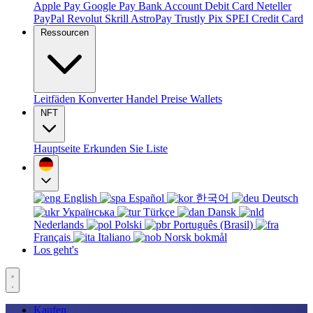
Apple Pay
Google Pay
Bank Account
Debit Card
Neteller
PayPal
Revolut
Skrill
AstroPay
Trustly
Pix
SPEI
Credit Card
Ressourcen
Leitfäden
Konverter
Handel
Preise
Wallets
NFT
Hauptseite
Erkunden Sie
Liste
English
Español
한국어
Deutsch
Українська
Türkçe
Dansk
Nederlands
Polski
Português (Brasil)
Français
Italiano
Norsk bokmål
Los geht's
Kaufen