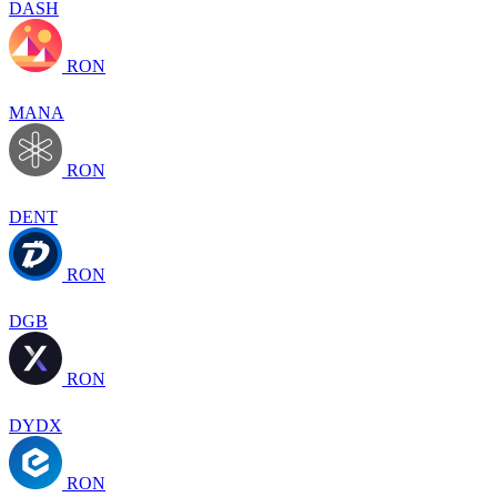
DASH
RON
MANA
RON
DENT
RON
DGB
RON
DYDX
RON