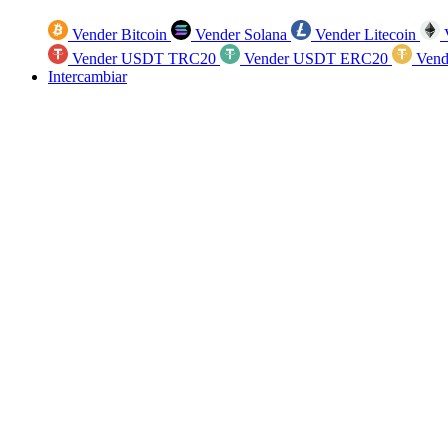
Vender Bitcoin
Vender Solana
Vender Litecoin
V
Vender USDT TRC20
Vender USDT ERC20
Vend
Intercambiar