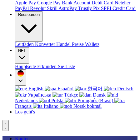
Apple Pay
Google Pay
Bank Account
Debit Card
Neteller
PayPal
Revolut
Skrill
AstroPay
Trustly
Pix
SPEI
Credit Card
Ressourcen
Leitfäden
Konverter
Handel
Preise
Wallets
NFT
Hauptseite
Erkunden Sie
Liste
English
Español
한국어
Deutsch
Українська
Türkçe
Dansk
Nederlands
Polski
Português (Brasil)
Français
Italiano
Norsk bokmål
Los geht's
Kaufen