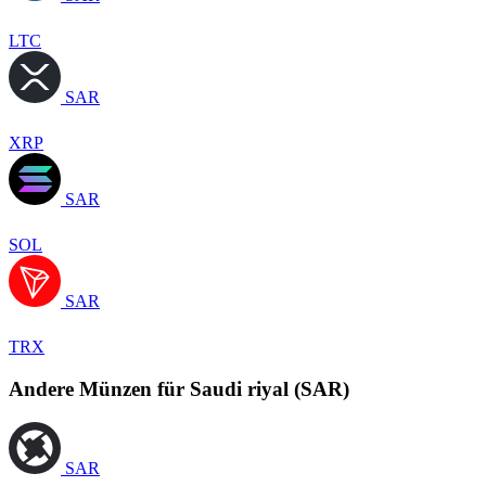
LTC
SAR
XRP
SAR
SOL
SAR
TRX
Andere Münzen für Saudi riyal (SAR)
SAR