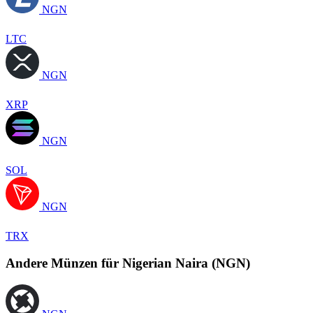
NGN
LTC
NGN
XRP
NGN
SOL
NGN
TRX
Andere Münzen für Nigerian Naira (NGN)