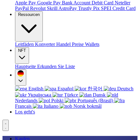
Apple Pay
Google Pay
Bank Account
Debit Card
Neteller
PayPal
Revolut
Skrill
AstroPay
Trustly
Pix
SPEI
Credit Card
Ressourcen
Leitfäden
Konverter
Handel
Preise
Wallets
NFT
Hauptseite
Erkunden Sie
Liste
English
Español
한국어
Deutsch
Українська
Türkçe
Dansk
Nederlands
Polski
Português (Brasil)
Français
Italiano
Norsk bokmål
Los geht's
Kaufen