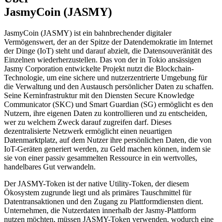
JasmyCoin (JASMY)
JasmyCoin (JASMY) ist ein bahnbrechender digitaler
Vermögenswert, der an der Spitze der Datendemokratie im Internet
der Dinge (IoT) steht und darauf abzielt, die Datensouveränität des
Einzelnen wiederherzustellen. Das von der in Tokio ansässigen
Jasmy Corporation entwickelte Projekt nutzt die Blockchain-
Technologie, um eine sichere und nutzerzentrierte Umgebung für
die Verwaltung und den Austausch persönlicher Daten zu schaffen.
Seine Kerninfrastruktur mit den Diensten Secure Knowledge
Communicator (SKC) und Smart Guardian (SG) ermöglicht es den
Nutzern, ihre eigenen Daten zu kontrollieren und zu entscheiden,
wer zu welchem Zweck darauf zugreifen darf. Dieses
dezentralisierte Netzwerk ermöglicht einen neuartigen
Datenmarktplatz, auf dem Nutzer ihre persönlichen Daten, die von
IoT-Geräten generiert werden, zu Geld machen können, indem sie
sie von einer passiv gesammelten Ressource in ein wertvolles,
handelbares Gut verwandeln.
Der JASMY-Token ist der native Utility-Token, der diesem
Ökosystem zugrunde liegt und als primäres Tauschmittel für
Datentransaktionen und den Zugang zu Plattformdiensten dient.
Unternehmen, die Nutzerdaten innerhalb der Jasmy-Plattform
nutzen möchten, müssen JASMY-Token verwenden, wodurch eine