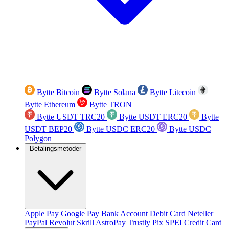
Bytte Bitcoin
Bytte Solana
Bytte Litecoin
Bytte Ethereum
Bytte TRON
Bytte USDT TRC20
Bytte USDT ERC20
Bytte
USDT BEP20
Bytte USDC ERC20
Bytte USDC
Polygon
Betalingsmetoder
Apple Pay
Google Pay
Bank Account
Debit Card
Neteller
PayPal
Revolut
Skrill
AstroPay
Trustly
Pix
SPEI
Credit Card