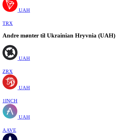
UAH
TRX
Andre mønter til Ukrainian Hryvnia (UAH)
UAH
ZRX
UAH
1INCH
UAH
AAVE