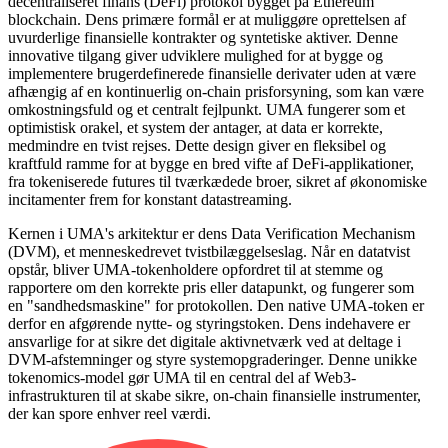
decentraliseret finans (DeFi) protokol bygget på Ethereum
blockchain. Dens primære formål er at muliggøre oprettelsen af
uvurderlige finansielle kontrakter og syntetiske aktiver. Denne
innovative tilgang giver udviklere mulighed for at bygge og
implementere brugerdefinerede finansielle derivater uden at være
afhængig af en kontinuerlig on-chain prisforsyning, som kan være
omkostningsfuld og et centralt fejlpunkt. UMA fungerer som et
optimistisk orakel, et system der antager, at data er korrekte,
medmindre en tvist rejses. Dette design giver en fleksibel og
kraftfuld ramme for at bygge en bred vifte af DeFi-applikationer,
fra tokeniserede futures til tværkædede broer, sikret af økonomiske
incitamenter frem for konstant datastreaming.
Kernen i UMA's arkitektur er dens Data Verification Mechanism
(DVM), et menneskedrevet tvistbilæggelseslag. Når en datatvist
opstår, bliver UMA-tokenholdere opfordret til at stemme og
rapportere om den korrekte pris eller datapunkt, og fungerer som
en "sandhedsmaskine" for protokollen. Den native UMA-token er
derfor en afgørende nytte- og styringstoken. Dens indehavere er
ansvarlige for at sikre det digitale aktivnetværk ved at deltage i
DVM-afstemninger og styre systemopgraderinger. Denne unikke
tokenomics-model gør UMA til en central del af Web3-
infrastrukturen til at skabe sikre, on-chain finansielle instrumenter,
der kan spore enhver reel værdi.