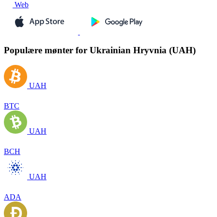
Web
Populære mønter for Ukrainian Hryvnia (UAH)
UAH
BTC
UAH
BCH
UAH
ADA