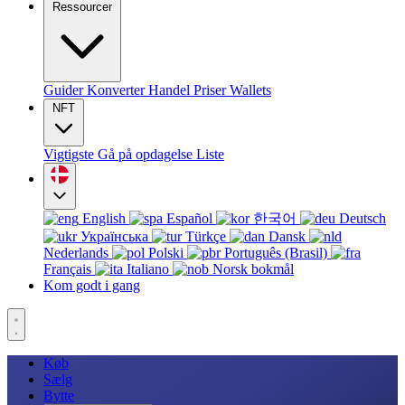
Ressourcer
Guider
Konverter
Handel
Priser
Wallets
NFT
Vigtigste
Gå på opdagelse
Liste
English
Español
한국어
Deutsch
Українська
Türkçe
Dansk
Nederlands
Polski
Português (Brasil)
Français
Italiano
Norsk bokmål
Kom godt i gang
Køb
Sælg
Bytte