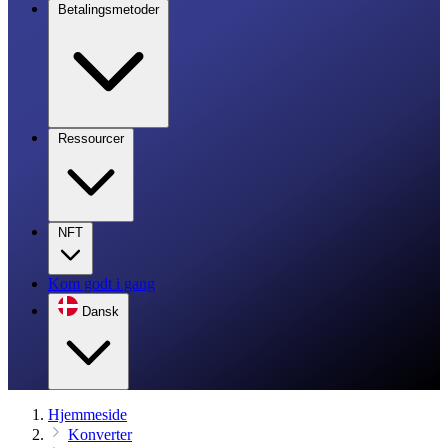
Betalingsmetoder
Ressourcer
NFT
Kom godt i gang
Dansk
Hjemmeside
Konverter