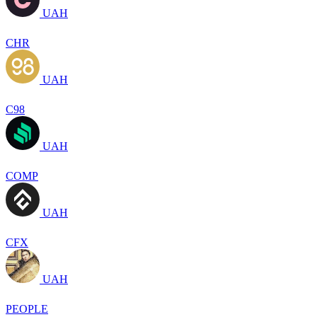
UAH
CHR
UAH
C98
UAH
COMP
UAH
CFX
UAH
PEOPLE