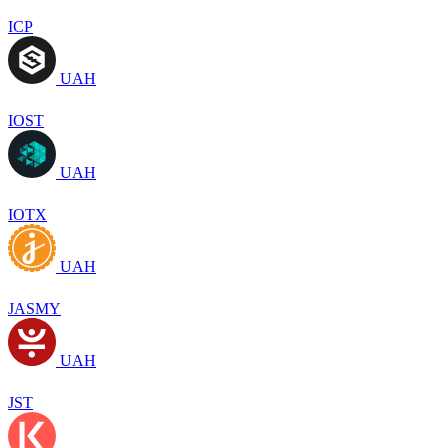
ICP
UAH
IOST
UAH
IOTX
UAH
JASMY
UAH
JST