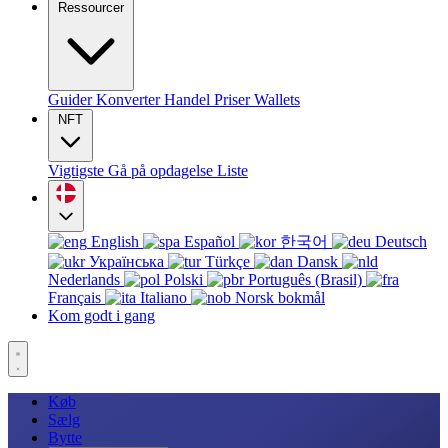
Ressourcer
Guider
Konverter
Handel
Priser
Wallets
NFT
Vigtigste
Gå på opdagelse
Liste
English
Español
한국어
Deutsch
Українська
Türkçe
Dansk
Nederlands
Polski
Português (Brasil)
Français
Italiano
Norsk bokmål
Kom godt i gang
Køb
Sælg
Bytte