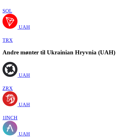
SOL
UAH
TRX
Andre mønter til Ukrainian Hryvnia (UAH)
UAH
ZRX
UAH
1INCH
UAH