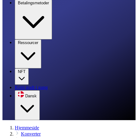
Betalingsmetoder
Ressourcer
NFT
Kom godt i gang
Dansk
Hjemmeside
Konverter