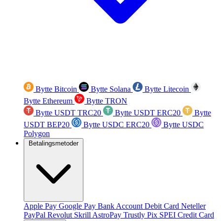
Bytte Bitcoin
Bytte Solana
Bytte Litecoin
Bytte Ethereum
Bytte TRON
Bytte USDT TRC20
Bytte USDT ERC20
Bytte
USDT BEP20
Bytte USDC ERC20
Bytte USDC
Polygon
Betalingsmetoder
Apple Pay
Google Pay
Bank Account
Debit Card
Neteller
PayPal
Revolut
Skrill
AstroPay
Trustly
Pix
SPEI
Credit Card