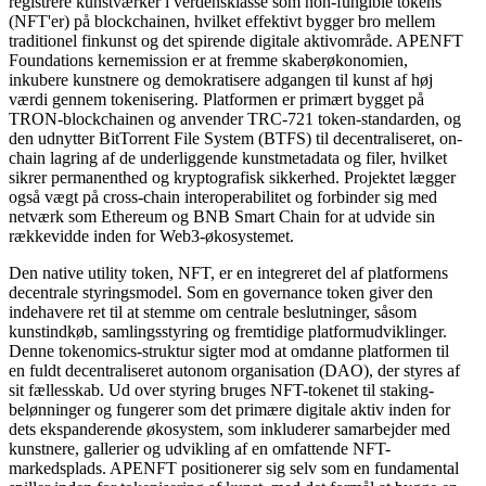
registrere kunstværker i verdensklasse som non-fungible tokens
(NFT'er) på blockchainen, hvilket effektivt bygger bro mellem
traditionel finkunst og det spirende digitale aktivområde. APENFT
Foundations kernemission er at fremme skaberøkonomien,
inkubere kunstnere og demokratisere adgangen til kunst af høj
værdi gennem tokenisering. Platformen er primært bygget på
TRON-blockchainen og anvender TRC-721 token-standarden, og
den udnytter BitTorrent File System (BTFS) til decentraliseret, on-
chain lagring af de underliggende kunstmetadata og filer, hvilket
sikrer permanenthed og kryptografisk sikkerhed. Projektet lægger
også vægt på cross-chain interoperabilitet og forbinder sig med
netværk som Ethereum og BNB Smart Chain for at udvide sin
rækkevidde inden for Web3-økosystemet.
Den native utility token, NFT, er en integreret del af platformens
decentrale styringsmodel. Som en governance token giver den
indehavere ret til at stemme om centrale beslutninger, såsom
kunstindkøb, samlingsstyring og fremtidige platformudviklinger.
Denne tokenomics-struktur sigter mod at omdanne platformen til
en fuldt decentraliseret autonom organisation (DAO), der styres af
sit fællesskab. Ud over styring bruges NFT-tokenet til staking-
belønninger og fungerer som det primære digitale aktiv inden for
dets ekspanderende økosystem, som inkluderer samarbejder med
kunstnere, gallerier og udvikling af en omfattende NFT-
markedsplads. APENFT positionerer sig selv som en fundamental