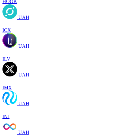
HOOK
UAH
ICX
UAH
ILV
UAH
IMX
UAH
INJ
UAH