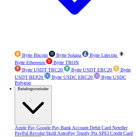
Bytte Bitcoin
Bytte Solana
Bytte Litecoin
Bytte Ethereum
Bytte TRON
Bytte USDT TRC20
Bytte USDT ERC20
Bytte
USDT BEP20
Bytte USDC ERC20
Bytte USDC
Polygon
Betalingsmetoder
Apple Pay
Google Pay
Bank Account
Debit Card
Neteller
PayPal
Revolut
Skrill
AstroPay
Trustly
Pix
SPEI
Credit Card