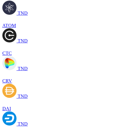
TND
ATOM
TND
CTC
TND
CRV
TND
DAI
TND