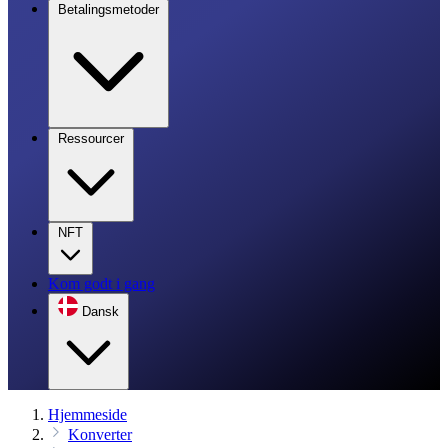
Betalingsmetoder
Ressourcer
NFT
Kom godt i gang
Dansk
Hjemmeside
Konverter