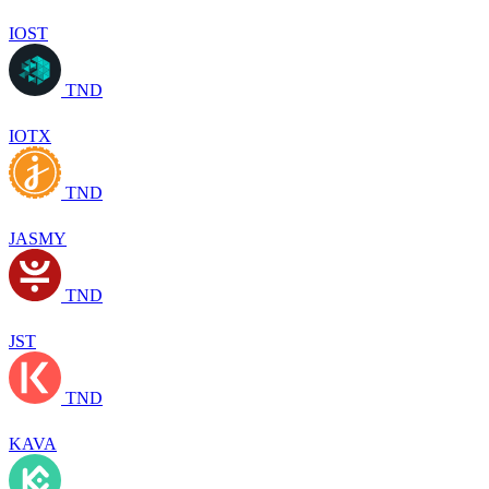
IOST
TND
IOTX
TND
JASMY
TND
JST
TND
KAVA