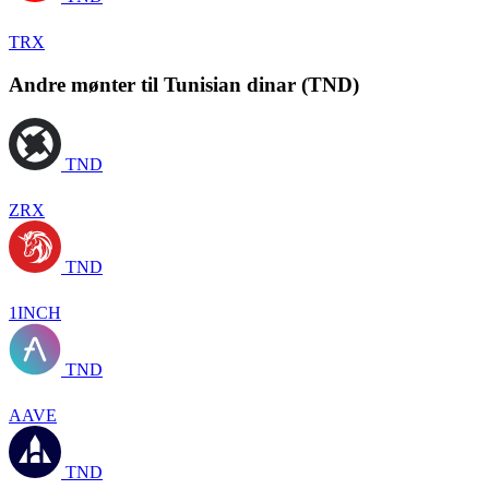
TRX
Andre mønter til Tunisian dinar (TND)
TND
ZRX
TND
1INCH
TND
AAVE
TND