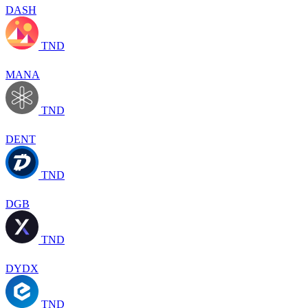
DASH
TND
MANA
TND
DENT
TND
DGB
TND
DYDX
TND