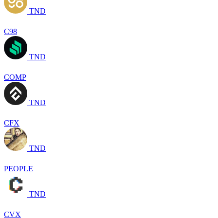
TND
C98
TND
COMP
TND
CFX
TND
PEOPLE
TND
CVX