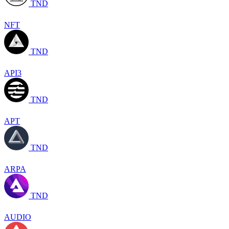
TND
NFT
TND
API3
TND
APT
TND
ARPA
TND
AUDIO