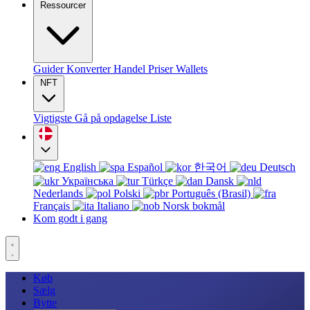
Ressourcer
Guider
Konverter
Handel
Priser
Wallets
NFT
Vigtigste
Gå på opdagelse
Liste
English
Español
한국어
Deutsch
Українська
Türkçe
Dansk
Nederlands
Polski
Português (Brasil)
Français
Italiano
Norsk bokmål
Kom godt i gang
Køb
Sælg
Bytte