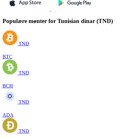
Populære mønter for Tunisian dinar (TND)
TND
BTC
TND
BCH
TND
ADA
TND