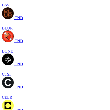
BSV
TND
BLUR
TND
BONE
TND
CTSI
TND
CELR