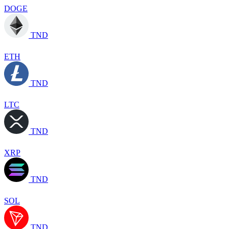
DOGE
TND
ETH
TND
LTC
TND
XRP
TND
SOL
TND