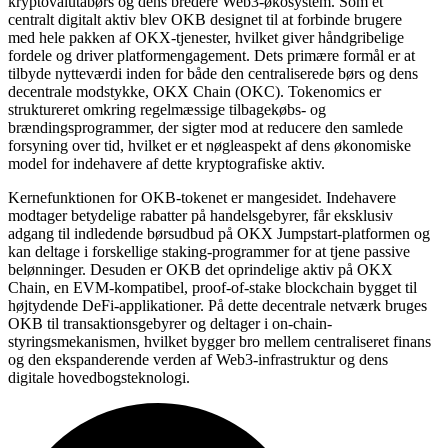
kryptovalutabørs og dens bredere Web3-økosystem. Som et
centralt digitalt aktiv blev OKB designet til at forbinde brugere
med hele pakken af OKX-tjenester, hvilket giver håndgribelige
fordele og driver platformengagement. Dets primære formål er at
tilbyde nytteværdi inden for både den centraliserede børs og dens
decentrale modstykke, OKX Chain (OKC). Tokenomics er
struktureret omkring regelmæssige tilbagekøbs- og
brændingsprogrammer, der sigter mod at reducere den samlede
forsyning over tid, hvilket er et nøgleaspekt af dens økonomiske
model for indehavere af dette kryptografiske aktiv.
Kernefunktionen for OKB-tokenet er mangesidet. Indehavere
modtager betydelige rabatter på handelsgebyrer, får eksklusiv
adgang til indledende børsudbud på OKX Jumpstart-platformen og
kan deltage i forskellige staking-programmer for at tjene passive
belønninger. Desuden er OKB det oprindelige aktiv på OKX
Chain, en EVM-kompatibel, proof-of-stake blockchain bygget til
højtydende DeFi-applikationer. På dette decentrale netværk bruges
OKB til transaktionsgebyrer og deltager i on-chain-
styringsmekanismen, hvilket bygger bro mellem centraliseret finans
og den ekspanderende verden af Web3-infrastruktur og dens
digitale hovedbogsteknologi.