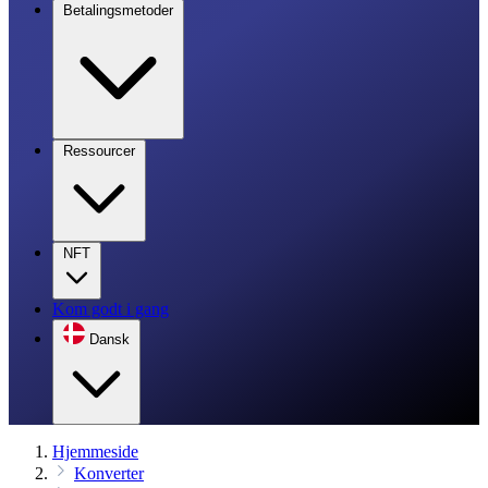
Betalingsmetoder
Ressourcer
NFT
Kom godt i gang
Dansk
Hjemmeside
Konverter