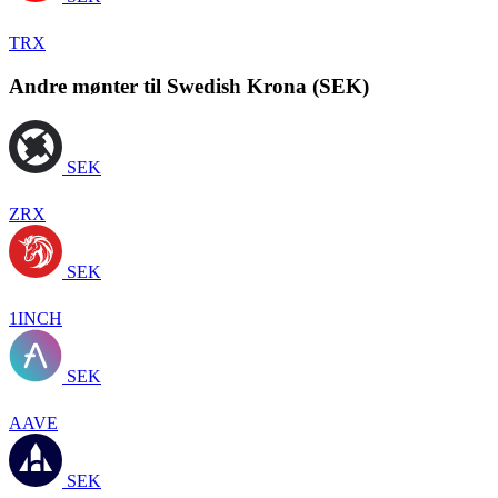
TRX
Andre mønter til Swedish Krona (SEK)
SEK
ZRX
SEK
1INCH
SEK
AAVE
SEK