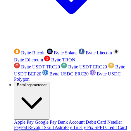
Bytte Bitcoin
Bytte Solana
Bytte Litecoin
Bytte Ethereum
Bytte TRON
Bytte USDT TRC20
Bytte USDT ERC20
Bytte
USDT BEP20
Bytte USDC ERC20
Bytte USDC
Polygon
Betalingsmetoder
Apple Pay
Google Pay
Bank Account
Debit Card
Neteller
PayPal
Revolut
Skrill
AstroPay
Trustly
Pix
SPEI
Credit Card