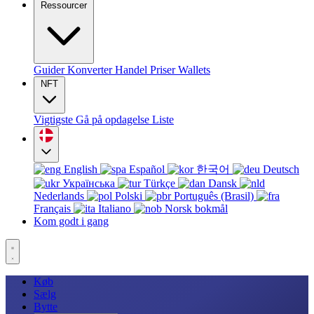
Ressourcer
Guider
Konverter
Handel
Priser
Wallets
NFT
Vigtigste
Gå på opdagelse
Liste
English
Español
한국어
Deutsch
Українська
Türkçe
Dansk
Nederlands
Polski
Português (Brasil)
Français
Italiano
Norsk bokmål
Kom godt i gang
Køb
Sælg
Bytte