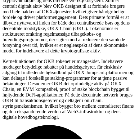
kryptovalutabørs og dens bredere Web3-økosystem. Som et
centralt digitalt aktiv blev OKB designet til at forbinde brugere
med hele pakken af OKX-tjenester, hvilket giver håndgribelige
fordele og driver platformengagement. Dets primære formål er at
tilbyde nytteværdi inden for både den centraliserede børs og dens
decentrale modstykke, OKX Chain (OKC). Tokenomics er
struktureret omkring regelmæssige tilbagekøbs- og
brændingsprogrammer, der sigter mod at reducere den samlede
forsyning over tid, hvilket er et nøgleaspekt af dens økonomiske
model for indehavere af dette kryptografiske aktiv.
Kernefunktionen for OKB-tokenet er mangesidet. Indehavere
modtager betydelige rabatter på handelsgebyrer, får eksklusiv
adgang til indledende børsudbud på OKX Jumpstart-platformen og
kan deltage i forskellige staking-programmer for at tjene passive
belønninger. Desuden er OKB det oprindelige aktiv på OKX
Chain, en EVM-kompatibel, proof-of-stake blockchain bygget til
højtydende DeFi-applikationer. På dette decentrale netværk bruges
OKB til transaktionsgebyrer og deltager i on-chain-
styringsmekanismen, hvilket bygger bro mellem centraliseret finans
og den ekspanderende verden af Web3-infrastruktur og dens
digitale hovedbogsteknologi.