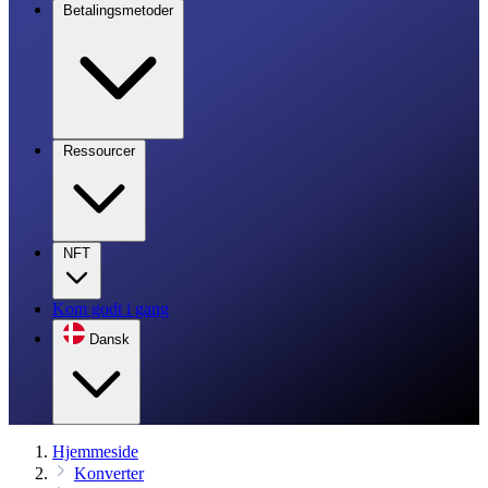
Betalingsmetoder
Ressourcer
NFT
Kom godt i gang
Dansk
Hjemmeside
Konverter