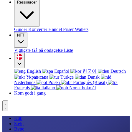
Ressourcer
Guider
Konverter
Handel
Priser
Wallets
NFT
Vigtigste
Gå på opdagelse
Liste
English
Español
한국어
Deutsch
Українська
Türkçe
Dansk
Nederlands
Polski
Português (Brasil)
Français
Italiano
Norsk bokmål
Kom godt i gang
Køb
Sælg
Bytte