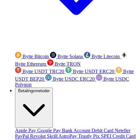
Bytte Bitcoin
Bytte Solana
Bytte Litecoin
Bytte Ethereum
Bytte TRON
Bytte USDT TRC20
Bytte USDT ERC20
Bytte
USDT BEP20
Bytte USDC ERC20
Bytte USDC
Polygon
Betalingsmetoder
Apple Pay
Google Pay
Bank Account
Debit Card
Neteller
PayPal
Revolut
Skrill
AstroPay
Trustly
Pix
SPEI
Credit Card