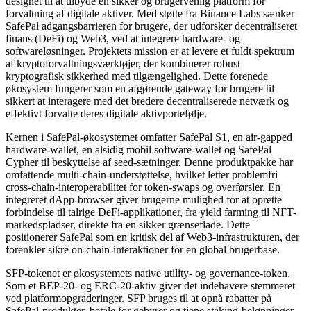
designet til at tilbyde en sikker og brugervenlig platform for
forvaltning af digitale aktiver. Med støtte fra Binance Labs sænker
SafePal adgangsbarrieren for brugere, der udforsker decentraliseret
finans (DeFi) og Web3, ved at integrere hardware- og
softwareløsninger. Projektets mission er at levere et fuldt spektrum
af kryptoforvaltningsværktøjer, der kombinerer robust
kryptografisk sikkerhed med tilgængelighed. Dette forenede
økosystem fungerer som en afgørende gateway for brugere til
sikkert at interagere med det bredere decentraliserede netværk og
effektivt forvalte deres digitale aktivportefølje.
Kernen i SafePal-økosystemet omfatter SafePal S1, en air-gapped
hardware-wallet, en alsidig mobil software-wallet og SafePal
Cypher til beskyttelse af seed-sætninger. Denne produktpakke har
omfattende multi-chain-understøttelse, hvilket letter problemfri
cross-chain-interoperabilitet for token-swaps og overførsler. En
integreret dApp-browser giver brugerne mulighed for at oprette
forbindelse til talrige DeFi-applikationer, fra yield farming til NFT-
markedspladser, direkte fra en sikker grænseflade. Dette
positionerer SafePal som en kritisk del af Web3-infrastrukturen, der
forenkler sikre on-chain-interaktioner for en global brugerbase.
SFP-tokenet er økosystemets native utility- og governance-token.
Som et BEP-20- og ERC-20-aktiv giver det indehavere stemmeret
ved platformopgraderinger. SFP bruges til at opnå rabatter på
SafePal-produkter, betale for gebyrer og tjene staking-belønninger.