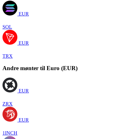
EUR
SOL
EUR
TRX
Andre mønter til Euro (EUR)
EUR
ZRX
EUR
1INCH