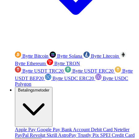
Bytte Bitcoin
Bytte Solana
Bytte Litecoin
Bytte Ethereum
Bytte TRON
Bytte USDT TRC20
Bytte USDT ERC20
Bytte
USDT BEP20
Bytte USDC ERC20
Bytte USDC
Polygon
Betalingsmetoder
Apple Pay
Google Pay
Bank Account
Debit Card
Neteller
PayPal
Revolut
Skrill
AstroPay
Trustly
Pix
SPEI
Credit Card