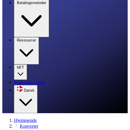
Betalingsmetoder
Ressourcer
NFT
Kom godt i gang
Dansk
Hjemmeside
Konverter