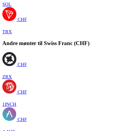
SOL
CHF
TRX
Andre mønter til Swiss Franc (CHF)
CHF
ZRX
CHF
1INCH
CHF