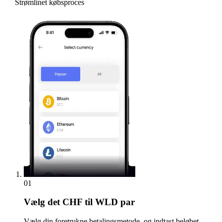
Strømlinet købsproces
01
Vælg
det CHF til WLD par
Vælg din foretrukne betalingsmetode, og indtast beløbet.