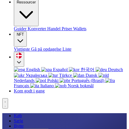
Ressourcer
Guider
Konverter
Handel
Priser
Wallets
NFT
Vigtigste
Gå på opdagelse
Liste
English
Español
한국어
Deutsch
Українська
Türkçe
Dansk
Nederlands
Polski
Português (Brasil)
Français
Italiano
Norsk bokmål
Kom godt i gang
Køb
Sælg
Bytte