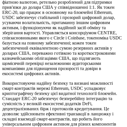
фіатною валютою, ретельно розроблений для підтримки
прив'язки до долара США у співвідношенні 1:1. Як токен
ERC-20, що працює в основному на блокчейні Ethereum,
USDC забезпечує стабільний і прозорий цифровий долар,
усуваючи волатильність, притаманну іншим цифровим
активам, і функціонуючи як надійний засіб обміну та
зберігання вартості. Управляється консорціумом CENTRE,
співзасновниками якого є Circle і Coinbase, токеноміка USDC
базується на повному забезпеченні; кожен токен
забезпечений еквівалентною сумою резервних активів у
доларах США, переважно готівкою та короткостроковими
казначейськими облігаціями США, що підлягають
щомісячній перевірці незалежними аудиторськими
компаніями для підвищення прозорості та довіри в
екосистемі цифрових активів.
Використовуючи надійну безпеку та визнані можливості
смарт-контрактів мережі Ethereum, USDC успадковує
криптографічну безпеку цієї видатної технології блокчейн.
Стандарт ERC-20 забезпечує безперебійну інтеграцію та
сумісність у великій екосистемі додатків DeFi,
децентралізованих бірж і протоколів кредитування. Це
дозволяє здійснювати ефективні транзакції в ланцюжку і
складні взаємодії смарт-контрактів, що робить його
універсальним цифровим активом для різних компонентів