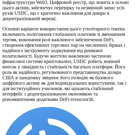
інфраструктури Web3. Цифровий реєстр, що лежить в основі
цього активу, забезпечує перевірку та незмінний запис усіх
рухів USDC, що є критично важливим для довіри в
децентралізованій мережі.
Основні варіанти використання цього утилітарного токена
включають полегшення глобальних платежів зі зменшеним
тертям, виконання ролі важливого забезпечення DeFi,
створення ефективних торгових пар на численних біржах і
надійного інструменту хеджування від ринкової
волатильності. Будучи життєво важливою частиною
фінансової системи криптовалют, USDC робить значний
внесок у ліквідність і стабільність багатьох платформ. Його
роль як надійного, регульованого представництва долара
США в ланцюжку зміцнює його позицію як базового
цифрового активу як для індивідуальних користувачів, так і
для інституційних учасників, які шукають стабільний
інтерфейс з децентралізованою економікою та
різноманітними додатками DeFi-технологій.