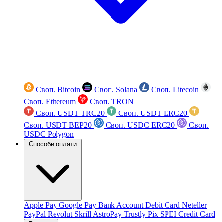
Своп. Bitcoin
Своп. Solana
Своп. Litecoin
Своп. Ethereum
Своп. TRON
Своп. USDT TRC20
Своп. USDT ERC20
Своп. USDT BEP20
Своп. USDC ERC20
Своп.
USDC Polygon
Способи оплати
Apple Pay
Google Pay
Bank Account
Debit Card
Neteller
PayPal
Revolut
Skrill
AstroPay
Trustly
Pix
SPEI
Credit Card