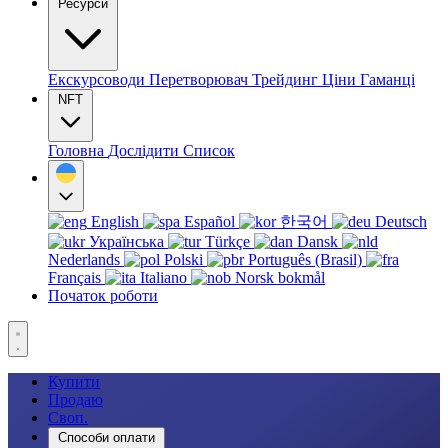
Ресурси
Екскурсоводи
Перетворювач
Трейдинг
Ціни
Гаманці
NFT
Головна
Дослідити
Список
English
Español
한국어
Deutsch
Українська
Türkçe
Dansk
Nederlands
Polski
Português (Brasil)
Français
Italiano
Norsk bokmål
Початок роботи
Купити
Продаю
Своп.
Способи оплати