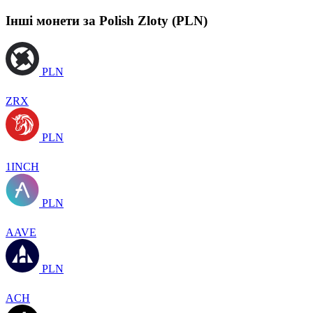
Інші монети за Polish Zloty (PLN)
PLN
ZRX
PLN
1INCH
PLN
AAVE
PLN
ACH