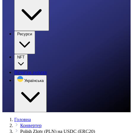
Ресурси
NFT
Початок роботи
Українська
Головна
Конвертер
Polish Zloty (PLN) на USDC (ERC20)