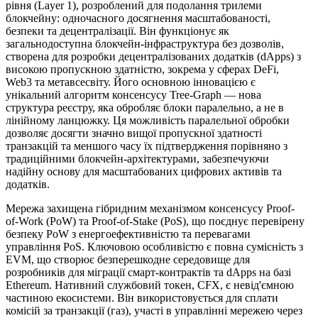
рівня (Layer 1), розроблений для подолання трилеми
блокчейну: одночасного досягнення масштабованості,
безпеки та децентралізації. Він функціонує як
загальнодоступна блокчейн-інфраструктура без дозволів,
створена для розробки децентралізованих додатків (dApps) з
високою пропускною здатністю, зокрема у сферах DeFi,
Web3 та метавсесвіту. Його основною інновацією є
унікальний алгоритм консенсусу Tree-Graph — нова
структура реєстру, яка обробляє блоки паралельно, а не в
лінійному ланцюжку. Ця можливість паралельної обробки
дозволяє досягти значно вищої пропускної здатності
транзакцій та меншого часу їх підтвердження порівняно з
традиційними блокчейн-архітектурами, забезпечуючи
надійну основу для масштабованих цифрових активів та
додатків.
Мережа захищена гібридним механізмом консенсусу Proof-
of-Work (PoW) та Proof-of-Stake (PoS), що поєднує перевірену
безпеку PoW з енергоефективністю та перевагами
управління PoS. Ключовою особливістю є повна сумісність з
EVM, що створює безперешкодне середовище для
розробників для міграції смарт-контрактів та dApps на базі
Ethereum. Нативний службовий токен, CFX, є невід'ємною
частиною екосистеми. Він використовується для сплати
комісій за транзакції (газ), участі в управлінні мережею через