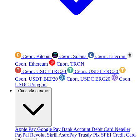
Своп. Bitcoin
Своп. Solana
Своп. Litecoin
Своп. Ethereum
Своп. TRON
Своп. USDT TRC20
Своп. USDT ERC20
Своп. USDT BEP20
Своп. USDC ERC20
Своп.
USDC Polygon
Способи оплати
Apple Pay
Google Pay
Bank Account
Debit Card
Neteller
PayPal
Revolut
Skrill
AstroPay
Trustly
Pix
SPEI
Credit Card