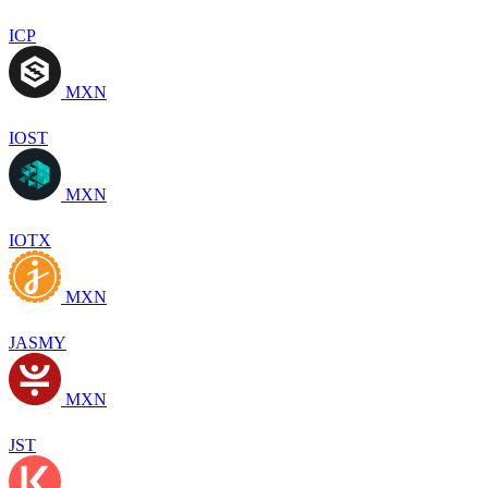
ICP
MXN
IOST
MXN
IOTX
MXN
JASMY
MXN
JST