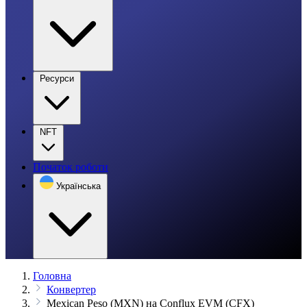
Ресурси
NFT
Початок роботи
Українська
Головна
Конвертер
Mexican Peso (MXN) на Conflux EVM (CFX)