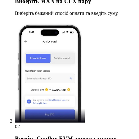
Виберіть
MXN на CFX пару
Виберіть бажаний спосіб оплати та введіть суму.
02
Введіть
Conflux EVM адресу гаманця