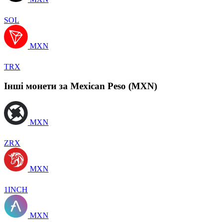
SOL
MXN
TRX
Інші монети за Mexican Peso (MXN)
MXN
ZRX
MXN
1INCH
MXN