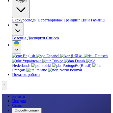
Ресурси
Екскурсоводи
Перетворювач
Трейдинг
Ціни
Гаманці
NFT
Головна
Дослідити
Список
English
Español
한국어
Deutsch
Українська
Türkçe
Dansk
Nederlands
Polski
Português (Brasil)
Français
Italiano
Norsk bokmål
Початок роботи
Купити
Продаю
Своп.
Способи оплати