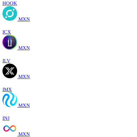
HOOK
MXN
ICX
MXN
ILV
MXN
IMX
MXN
INJ
MXN