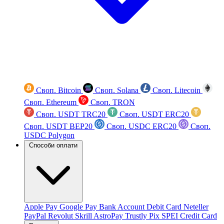
Своп. Bitcoin
Своп. Solana
Своп. Litecoin
Своп. Ethereum
Своп. TRON
Своп. USDT TRC20
Своп. USDT ERC20
Своп. USDT BEP20
Своп. USDC ERC20
Своп.
USDC Polygon
Способи оплати
Apple Pay
Google Pay
Bank Account
Debit Card
Neteller
PayPal
Revolut
Skrill
AstroPay
Trustly
Pix
SPEI
Credit Card