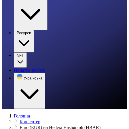
Ресурси
NFT
Початок роботи
Українська
Головна
Конвертер
Euro (EUR) на Hedera Hashgraph (HBAR)