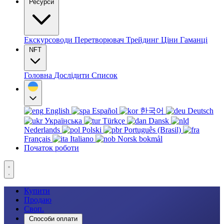
Ресурси
Екскурсоводи
Перетворювач
Трейдинг
Ціни
Гаманці
NFT
Головна
Дослідити
Список
English
Español
한국어
Deutsch
Українська
Türkçe
Dansk
Nederlands
Polski
Português (Brasil)
Français
Italiano
Norsk bokmål
Початок роботи
Купити
Продаю
Своп.
Способи оплати