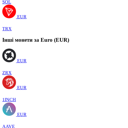
SOL
EUR
TRX
Інші монети за Euro (EUR)
EUR
ZRX
EUR
1INCH
EUR
AAVE