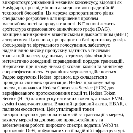
використовує унікальний механізм консенсусу, відомий як
Hashgraph, що є відмінною альтернативою традиційній
технології блокчейн. Ця мережа корпоративного рівня
спеціально розроблена для вирішення проблем
масштабованості та продуктивності. В її основі лежить
архітектура спрямованого ациклічного графа (DAG),
захищена асинхронним візантійським відмовостійким (aBFT)
алгоритмом. Ця основа, що працює на базі протоколу gossip-
about-gossip та віртуального голосування, забезпечує
надзвичайно високу пропускну здатність з тисячами
транзакцій на секунду, низьку затримку фіналізації та
математично доведений справедливий порядок транзакцій,
зберігаючи при цьому низькі фіксовані комісії та виняткову
енергоефективність. Управління мережею здійснюється
Радою керуючих Hedera, органом, що складається з
провідних світових організацій. Hedera пропонує набір
послуг, включаючи Hedera Consensus Service (HCS) для
верифікованого протоколювання подій та Hedera Token
Service (HTS) для випуску нативних токенів, а також EVM-
сумісні смарт-контракти. Власний цифровий актив, HBAR, є
паливом екосистеми. Цей утилітарний токен
використовується для оплати комісій за транзакції в мережі,
захисту мережі за допомогою проксі-стейкінгу та
забезпечення роботи широкого спектра додатків Web3 та
протоколів DeFi, побудованих на її надійній інфраструктурі.