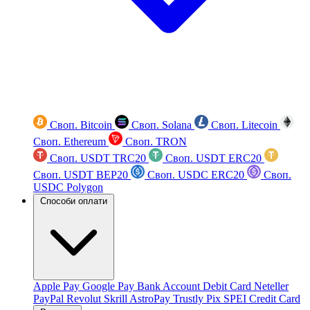
Своп. Bitcoin
Своп. Solana
Своп. Litecoin
Своп. Ethereum
Своп. TRON
Своп. USDT TRC20
Своп. USDT ERC20
Своп. USDT BEP20
Своп. USDC ERC20
Своп.
USDC Polygon
Способи оплати
Apple Pay
Google Pay
Bank Account
Debit Card
Neteller
PayPal
Revolut
Skrill
AstroPay
Trustly
Pix
SPEI
Credit Card