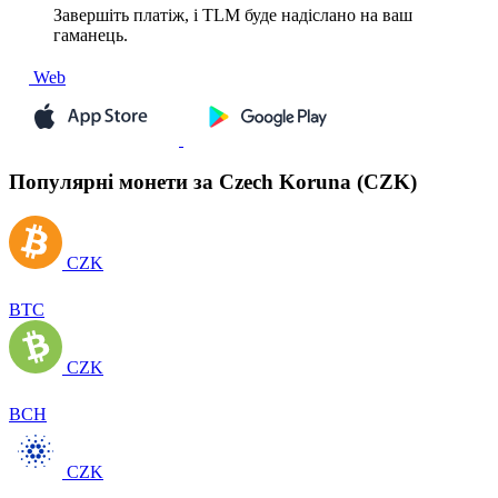
Завершіть платіж, і TLM буде надіслано на ваш
гаманець.
Web
Популярні монети за Czech Koruna (CZK)
CZK
BTC
CZK
BCH
CZK