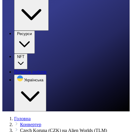
Ресурси
NFT
Початок роботи
Українська
Головна
Конвертер
Czech Koruna (CZK) на Alien Worlds (TLM)