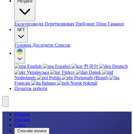
Ресурси
Екскурсоводи
Перетворювач
Трейдинг
Ціни
Гаманці
NFT
Головна
Дослідити
Список
English
Español
한국어
Deutsch
Українська
Türkçe
Dansk
Nederlands
Polski
Português (Brasil)
Français
Italiano
Norsk bokmål
Початок роботи
Купити
Продаю
Своп.
Способи оплати