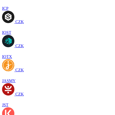
ICP
CZK
IOST
CZK
IOTX
CZK
JASMY
CZK
JST