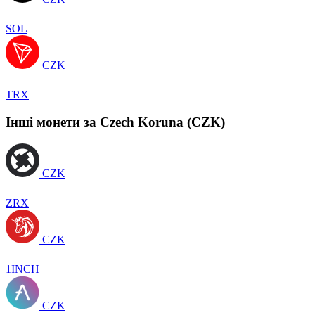
SOL
CZK
TRX
Інші монети за Czech Koruna (CZK)
CZK
ZRX
CZK
1INCH
CZK