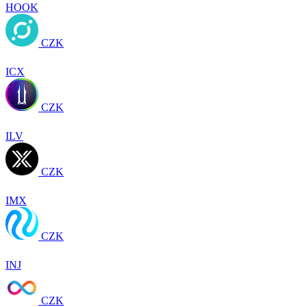
HOOK
CZK
ICX
CZK
ILV
CZK
IMX
CZK
INJ
CZK