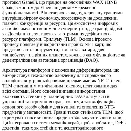
протокол GameFi, що працює на блокчейнах WAX і BNB
Chain, з мостом до Ethereum для міжмережевої
функціональності. Він створює складну, керовану гравцями
внутрішньоігрову економіку, зосереджену на дослідженні
планет і конкуренції за ресурси. Ця екосистема цифрових
активів симулює економічне суперництво, де гравці, відомі
як Дослідники, змагаються за отримання дефіцитного
ресурсу платформи, Триліуму (TLM). Основа ігрового
процесу полягає у використанні ігрових NFT-карт, що
представляють інструменти, землю та аватари, для
«видобутку» на різних планетах, кожна з яких функціонує як
децентралізована автономна організація (DAO).
Архітектура платформи є ключовим диференціатором, що
використовує технологію блокчейну для справжнього
володіння внутрішньоігровими предметами як NFT. Токен
TLM є нативним утилітарним токеном, центральним для
всієї системи. Його основні випадки використання
включають стейкінг у планетарних DAO для участі в
управлінні та отримання права голосу, а також функцію
основного засобу обміну для купівлі та оновлення NFT-
предметів у метавсесвіті. Гравці також стейкають TLM, щоб
отримувати пасивні винагороди та збільшувати свій вплив.
Ця інтегрована система механік «грай, щоб заробляти», DeFi-
додатків, таких як стейкінг, та децентралізованого