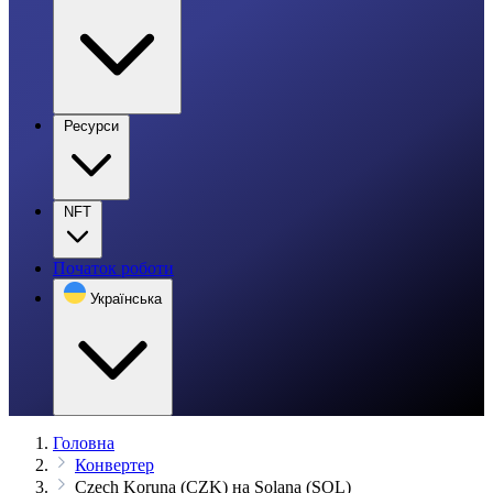
Ресурси
NFT
Початок роботи
Українська
Головна
Конвертер
Czech Koruna (CZK) на Solana (SOL)