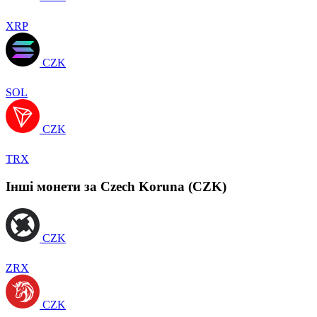
XRP
CZK
SOL
CZK
TRX
Інші монети за Czech Koruna (CZK)
CZK
ZRX
CZK