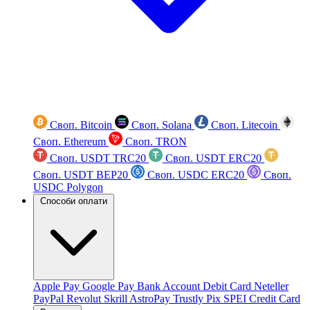
Своп. Bitcoin
Своп. Solana
Своп. Litecoin
Своп. Ethereum
Своп. TRON
Своп. USDT TRC20
Своп. USDT ERC20
Своп. USDT BEP20
Своп. USDC ERC20
Своп.
USDC Polygon
Способи оплати
Apple Pay
Google Pay
Bank Account
Debit Card
Neteller
PayPal
Revolut
Skrill
AstroPay
Trustly
Pix
SPEI
Credit Card