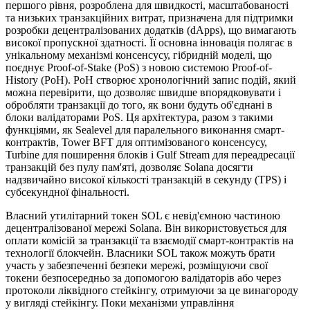
першого рівня, розроблена для швидкості, масштабованості
та низьких транзакційних витрат, призначена для підтримки
розробки децентралізованих додатків (dApps), що вимагають
високої пропускної здатності. Її основна інновація полягає в
унікальному механізмі консенсусу, гібридній моделі, що
поєднує Proof-of-Stake (PoS) з новою системою Proof-of-
History (PoH). PoH створює хронологічний запис подій, який
можна перевірити, що дозволяє швидше впорядковувати і
обробляти транзакції до того, як вони будуть об'єднані в
блоки валідаторами PoS. Ця архітектура, разом з такими
функціями, як Sealevel для паралельного виконання смарт-
контрактів, Tower BFT для оптимізованого консенсусу,
Turbine для поширення блоків і Gulf Stream для переадресації
транзакцій без пулу пам'яті, дозволяє Solana досягти
надзвичайно високої кількості транзакцій в секунду (TPS) і
субсекундної фінальності.
Власний утилітарний токен SOL є невід'ємною частиною
децентралізованої мережі Solana. Він використовується для
оплати комісій за транзакції та взаємодії смарт-контрактів на
технології блокчейн. Власники SOL також можуть брати
участь у забезпеченні безпеки мережі, розміщуючи свої
токени безпосередньо за допомогою валідаторів або через
протоколи ліквідного стейкінгу, отримуючи за це винагороду
у вигляді стейкінгу. Поки механізми управління