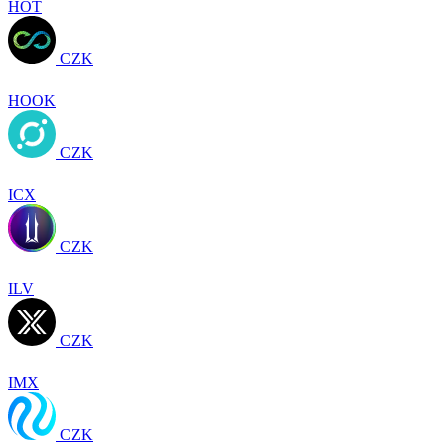
HOT
CZK
HOOK
CZK
ICX
CZK
ILV
CZK
IMX
CZK