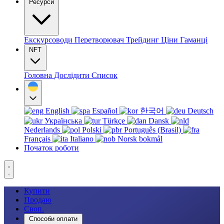
Ресурси
Екскурсоводи
Перетворювач
Трейдинг
Ціни
Гаманці
NFT
Головна
Дослідити
Список
English
Español
한국어
Deutsch
Українська
Türkçe
Dansk
Nederlands
Polski
Português (Brasil)
Français
Italiano
Norsk bokmål
Початок роботи
Купити
Продаю
Своп.
Способи оплати