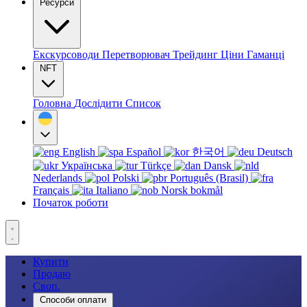
Ресурси
Екскурсоводи
Перетворювач
Трейдинг
Ціни
Гаманці
NFT
Головна
Дослідити
Список
English
Español
한국어
Deutsch
Українська
Türkçe
Dansk
Nederlands
Polski
Português (Brasil)
Français
Italiano
Norsk bokmål
Початок роботи
Купити
Продаю
Своп.
Способи оплати