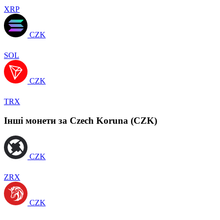
XRP
CZK
SOL
CZK
TRX
Інші монети за Czech Koruna (CZK)
CZK
ZRX
CZK