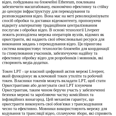
відео, побудована на блокчейні Ethereum, покликана
забезпечити масштабовану, економічно ефективну та стійку
до цензури інфраструктуру для перекодування та
розповсюдження відео. Вона має на меті революціонізувати
спосіб обробки та доставки відеоконтенту, пропонуючи
відкриту альтернативу традиційним централізованим
послугам з обробки відео. В основі технології Livepeer
лежить розподілена мережа операторів вузлів, відомих як
оркестранти, які надають свої обчислювальні ресурси для
виконання завдань з перекодування відео. Ця пірингова
система використовує технологію блокчейн для координації
та стимулювання учасників, забезпечуючи надійну та
ефективну обробку відео для розробників і мовників, які
створюють медіа-додатки.
Токен LPT - це власний цифровий актив мережі Livepeer,
який функціонує як ключовий токен утиліти та робочий
токен. Власники токенів можуть вкладати LPT, щоб стати
Оркестрантами або делегувати свої LPT існуючим
Оркестрантам, таким чином беручи участь у забезпеченні
безпеки мережі та заробляючи частку комісійних та
інфляційних винагород. Цей механізм гарантує, що
оркестранти виконують свої обов'язки з транскодування
чесно та ефективно. Мовники використовують мережу для
кодування та трансляції відео, сплачуючи збори, які сприяють