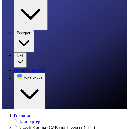
Ресурси
NFT
Початок роботи
Українська
Головна
Конвертер
Czech Koruna (CZK) на Livepeer (LPT)