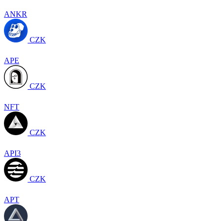
ANKR
CZK
APE
CZK
NFT
CZK
API3
CZK
APT