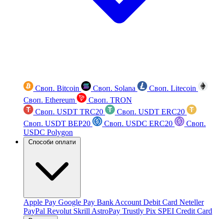
Своп. Bitcoin
Своп. Solana
Своп. Litecoin
Своп. Ethereum
Своп. TRON
Своп. USDT TRC20
Своп. USDT ERC20
Своп. USDT BEP20
Своп. USDC ERC20
Своп.
USDC Polygon
Способи оплати
Apple Pay
Google Pay
Bank Account
Debit Card
Neteller
PayPal
Revolut
Skrill
AstroPay
Trustly
Pix
SPEI
Credit Card