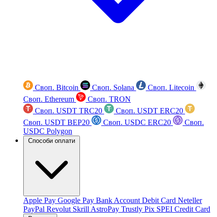
Своп. Bitcoin
Своп. Solana
Своп. Litecoin
Своп. Ethereum
Своп. TRON
Своп. USDT TRC20
Своп. USDT ERC20
Своп. USDT BEP20
Своп. USDC ERC20
Своп.
USDC Polygon
Способи оплати
Apple Pay
Google Pay
Bank Account
Debit Card
Neteller
PayPal
Revolut
Skrill
AstroPay
Trustly
Pix
SPEI
Credit Card