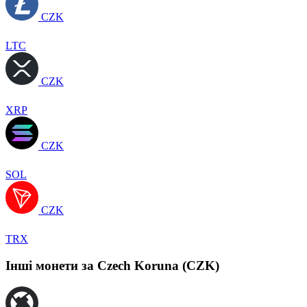
CZK
LTC
CZK
XRP
CZK
SOL
CZK
TRX
Інші монети за Czech Koruna (CZK)