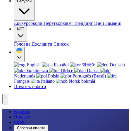
Ресурси
Екскурсоводи
Перетворювач
Трейдинг
Ціни
Гаманці
NFT
Головна
Дослідити
Список
English
Español
한국어
Deutsch
Українська
Türkçe
Dansk
Nederlands
Polski
Português (Brasil)
Français
Italiano
Norsk bokmål
Початок роботи
Купити
Продаю
Своп.
Способи оплати