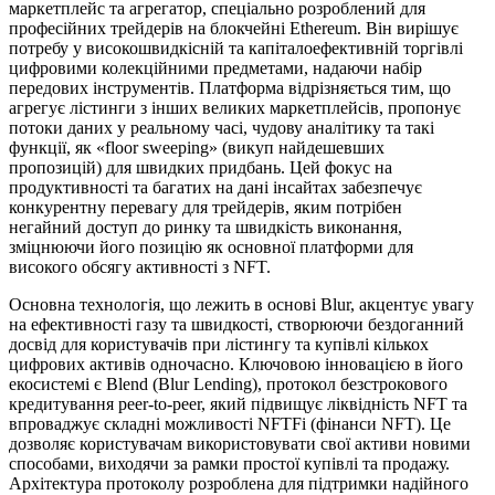
маркетплейс та агрегатор, спеціально розроблений для
професійних трейдерів на блокчейні Ethereum. Він вирішує
потребу у високошвидкісній та капіталоефективній торгівлі
цифровими колекційними предметами, надаючи набір
передових інструментів. Платформа відрізняється тим, що
агрегує лістинги з інших великих маркетплейсів, пропонує
потоки даних у реальному часі, чудову аналітику та такі
функції, як «floor sweeping» (викуп найдешевших
пропозицій) для швидких придбань. Цей фокус на
продуктивності та багатих на дані інсайтах забезпечує
конкурентну перевагу для трейдерів, яким потрібен
негайний доступ до ринку та швидкість виконання,
зміцнюючи його позицію як основної платформи для
високого обсягу активності з NFT.
Основна технологія, що лежить в основі Blur, акцентує увагу
на ефективності газу та швидкості, створюючи бездоганний
досвід для користувачів при лістингу та купівлі кількох
цифрових активів одночасно. Ключовою інновацією в його
екосистемі є Blend (Blur Lending), протокол безстрокового
кредитування peer-to-peer, який підвищує ліквідність NFT та
впроваджує складні можливості NFTFi (фінанси NFT). Це
дозволяє користувачам використовувати свої активи новими
способами, виходячи за рамки простої купівлі та продажу.
Архітектура протоколу розроблена для підтримки надійного