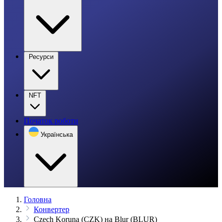
Ресурси
NFT
Початок роботи
Українська
Головна
Конвертер
Czech Koruna (CZK) на Blur (BLUR)