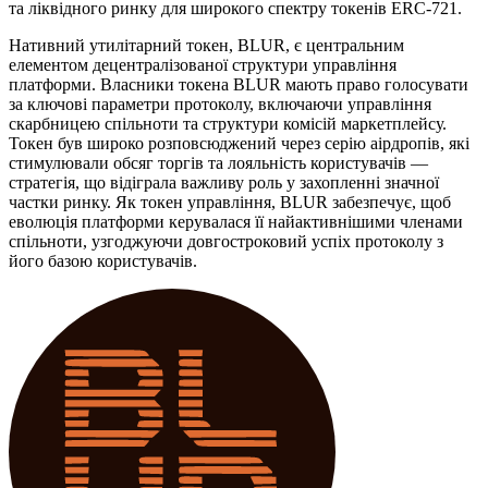
та ліквідного ринку для широкого спектру токенів ERC-721.
Нативний утилітарний токен, BLUR, є центральним
елементом децентралізованої структури управління
платформи. Власники токена BLUR мають право голосувати
за ключові параметри протоколу, включаючи управління
скарбницею спільноти та структури комісій маркетплейсу.
Токен був широко розповсюджений через серію аірдропів, які
стимулювали обсяг торгів та лояльність користувачів —
стратегія, що відіграла важливу роль у захопленні значної
частки ринку. Як токен управління, BLUR забезпечує, щоб
еволюція платформи керувалася її найактивнішими членами
спільноти, узгоджуючи довгостроковий успіх протоколу з
його базою користувачів.