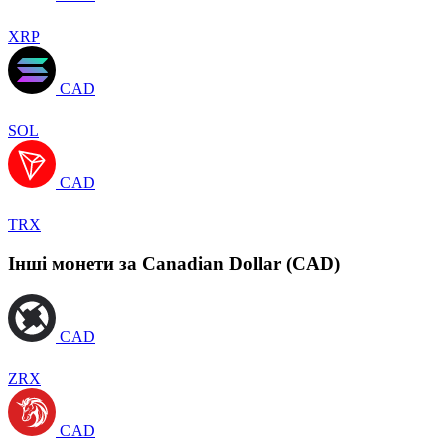
XRP
CAD
SOL
CAD
TRX
Інші монети за Canadian Dollar (CAD)
CAD
ZRX
CAD