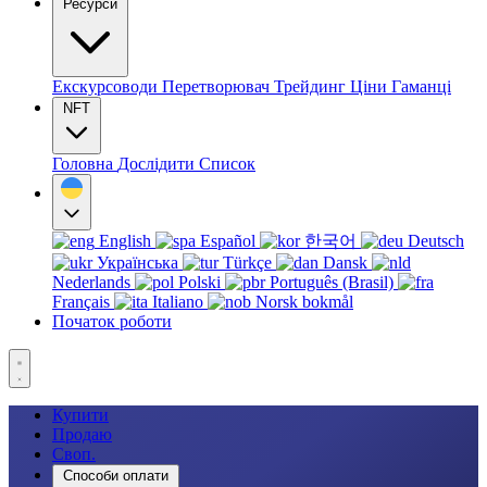
Ресурси
Екскурсоводи
Перетворювач
Трейдинг
Ціни
Гаманці
NFT
Головна
Дослідити
Список
English
Español
한국어
Deutsch
Українська
Türkçe
Dansk
Nederlands
Polski
Português (Brasil)
Français
Italiano
Norsk bokmål
Початок роботи
Купити
Продаю
Своп.
Способи оплати