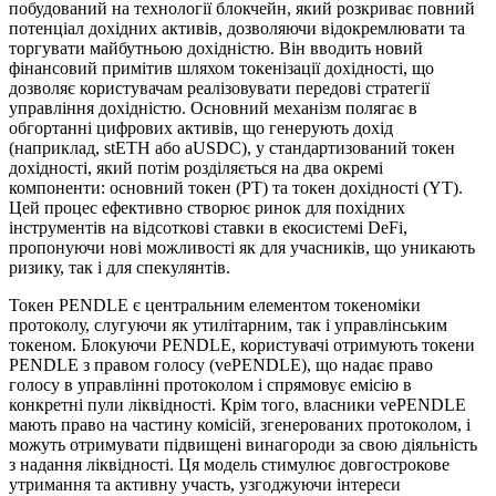
побудований на технології блокчейн, який розкриває повний
потенціал дохідних активів, дозволяючи відокремлювати та
торгувати майбутньою дохідністю. Він вводить новий
фінансовий примітив шляхом токенізації дохідності, що
дозволяє користувачам реалізовувати передові стратегії
управління дохідністю. Основний механізм полягає в
обгортанні цифрових активів, що генерують дохід
(наприклад, stETH або aUSDC), у стандартизований токен
дохідності, який потім розділяється на два окремі
компоненти: основний токен (PT) та токен дохідності (YT).
Цей процес ефективно створює ринок для похідних
інструментів на відсоткові ставки в екосистемі DeFi,
пропонуючи нові можливості як для учасників, що уникають
ризику, так і для спекулянтів.
Токен PENDLE є центральним елементом токеноміки
протоколу, слугуючи як утилітарним, так і управлінським
токеном. Блокуючи PENDLE, користувачі отримують токени
PENDLE з правом голосу (vePENDLE), що надає право
голосу в управлінні протоколом і спрямовує емісію в
конкретні пули ліквідності. Крім того, власники vePENDLE
мають право на частину комісій, згенерованих протоколом, і
можуть отримувати підвищені винагороди за свою діяльність
з надання ліквідності. Ця модель стимулює довгострокове
утримання та активну участь, узгоджуючи інтереси