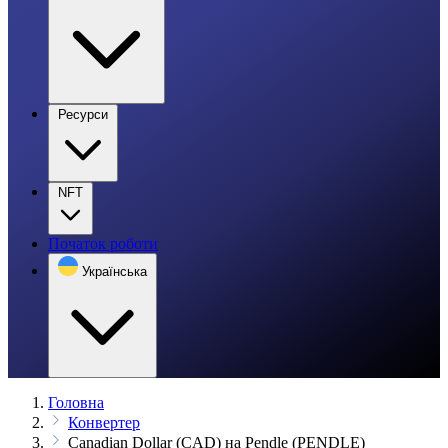
Ресурси
NFT
Початок роботи
Українська
Головна
Конвертер
Canadian Dollar (CAD) на Pendle (PENDLE)