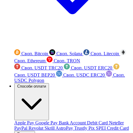
Своп. Bitcoin
Своп. Solana
Своп. Litecoin
Своп. Ethereum
Своп. TRON
Своп. USDT TRC20
Своп. USDT ERC20
Своп. USDT BEP20
Своп. USDC ERC20
Своп.
USDC Polygon
Способи оплати
Apple Pay
Google Pay
Bank Account
Debit Card
Neteller
PayPal
Revolut
Skrill
AstroPay
Trustly
Pix
SPEI
Credit Card