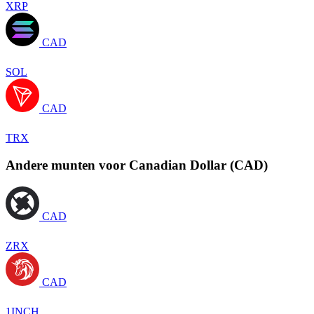
XRP
CAD
SOL
CAD
TRX
Andere munten voor Canadian Dollar (CAD)
CAD
ZRX
CAD
1INCH