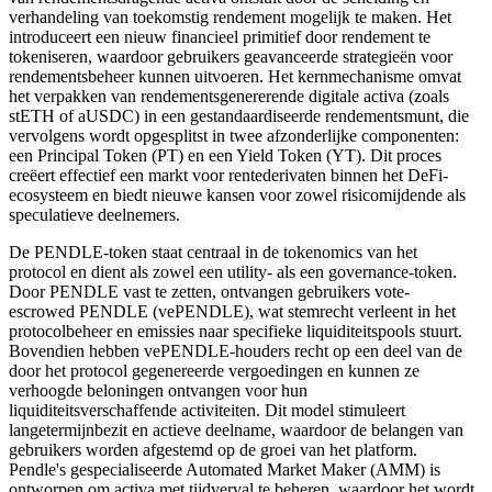
verhandeling van toekomstig rendement mogelijk te maken. Het
introduceert een nieuw financieel primitief door rendement te
tokeniseren, waardoor gebruikers geavanceerde strategieën voor
rendementsbeheer kunnen uitvoeren. Het kernmechanisme omvat
het verpakken van rendementsgenererende digitale activa (zoals
stETH of aUSDC) in een gestandaardiseerde rendementsmunt, die
vervolgens wordt opgesplitst in twee afzonderlijke componenten:
een Principal Token (PT) en een Yield Token (YT). Dit proces
creëert effectief een markt voor rentederivaten binnen het DeFi-
ecosysteem en biedt nieuwe kansen voor zowel risicomijdende als
speculatieve deelnemers.
De PENDLE-token staat centraal in de tokenomics van het
protocol en dient als zowel een utility- als een governance-token.
Door PENDLE vast te zetten, ontvangen gebruikers vote-
escrowed PENDLE (vePENDLE), wat stemrecht verleent in het
protocolbeheer en emissies naar specifieke liquiditeitspools stuurt.
Bovendien hebben vePENDLE-houders recht op een deel van de
door het protocol gegenereerde vergoedingen en kunnen ze
verhoogde beloningen ontvangen voor hun
liquiditeitsverschaffende activiteiten. Dit model stimuleert
langetermijnbezit en actieve deelname, waardoor de belangen van
gebruikers worden afgestemd op de groei van het platform.
Pendle's gespecialiseerde Automated Market Maker (AMM) is
ontworpen om activa met tijdverval te beheren, waardoor het wordt