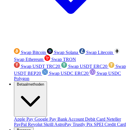
Swap Bitcoin
Swap Solana
Swap Litecoin
Swap Ethereum
Swap TRON
Swap USDT TRC20
Swap USDT ERC20
Swap
USDT BEP20
Swap USDC ERC20
Swap USDC
Polygon
Betaalmethoden
Apple Pay
Google Pay
Bank Account
Debit Card
Neteller
PayPal
Revolut
Skrill
AstroPay
Trustly
Pix
SPEI
Credit Card