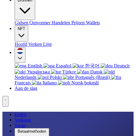
Bronnen
Gidsen
Omvormer
Handelen
Prijzen
Wallets
NFT
Hoofd
Verken
Lijst
English
Español
한국어
Deutsch
Українська
Türkçe
Dansk
Nederlands
Polski
Português (Brasil)
Français
Italiano
Norsk bokmål
Aan de slag
kopen
Verkoop
Swap
Betaalmethoden