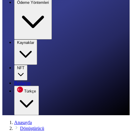
Ödeme Yöntemleri
Kaynaklar
NFT
Başlayın
Türkçe
Anasayfa
Dönüştürücü