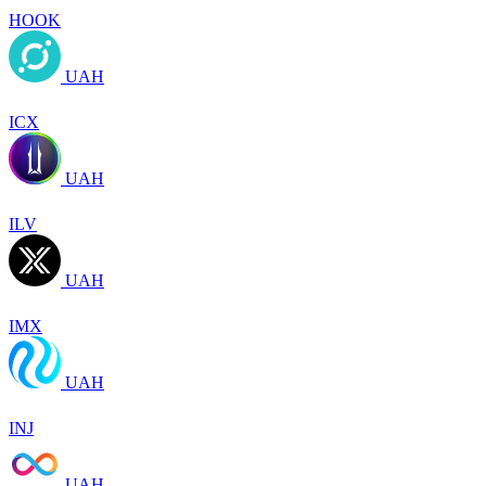
HOOK
UAH
ICX
UAH
ILV
UAH
IMX
UAH
INJ
UAH