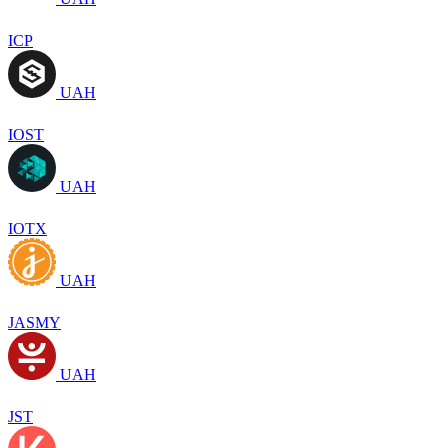
ICP
UAH
IOST
UAH
IOTX
UAH
JASMY
UAH
JST