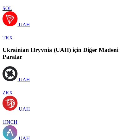
SOL
UAH
TRX
Ukrainian Hryvnia (UAH) için Diğer Madeni
Paralar
UAH
ZRX
UAH
1INCH
UAH