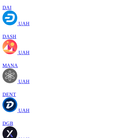
DAI
UAH
DASH
UAH
MANA
UAH
DENT
UAH
DGB