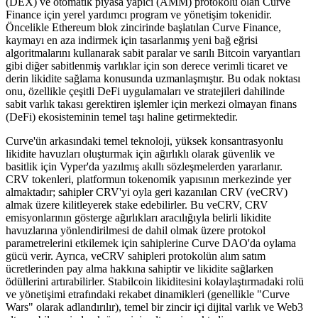
(DEX) ve otomatik piyasa yapıcı (AMM) protokolü olan Curve
Finance için yerel yardımcı program ve yönetişim tokenidir.
Öncelikle Ethereum blok zincirinde başlatılan Curve Finance,
kaymayı en aza indirmek için tasarlanmış yeni bağ eğrisi
algoritmalarını kullanarak sabit paralar ve sarılı Bitcoin varyantları
gibi diğer sabitlenmiş varlıklar için son derece verimli ticaret ve
derin likidite sağlama konusunda uzmanlaşmıştır. Bu odak noktası
onu, özellikle çeşitli DeFi uygulamaları ve stratejileri dahilinde
sabit varlık takası gerektiren işlemler için merkezi olmayan finans
(DeFi) ekosisteminin temel taşı haline getirmektedir.
Curve'ün arkasındaki temel teknoloji, yüksek konsantrasyonlu
likidite havuzları oluşturmak için ağırlıklı olarak güvenlik ve
basitlik için Vyper'da yazılmış akıllı sözleşmelerden yararlanır.
CRV tokenleri, platformun tokenomik yapısının merkezinde yer
almaktadır; sahipler CRV'yi oyla geri kazanılan CRV (veCRV)
almak üzere kilitleyerek stake edebilirler. Bu veCRV, CRV
emisyonlarının gösterge ağırlıkları aracılığıyla belirli likidite
havuzlarına yönlendirilmesi de dahil olmak üzere protokol
parametrelerini etkilemek için sahiplerine Curve DAO'da oylama
gücü verir. Ayrıca, veCRV sahipleri protokolün alım satım
ücretlerinden pay alma hakkına sahiptir ve likidite sağlarken
ödüllerini artırabilirler. Stabilcoin likiditesini kolaylaştırmadaki rolü
ve yönetişimi etrafındaki rekabet dinamikleri (genellikle "Curve
Wars" olarak adlandırılır), temel bir zincir içi dijital varlık ve Web3