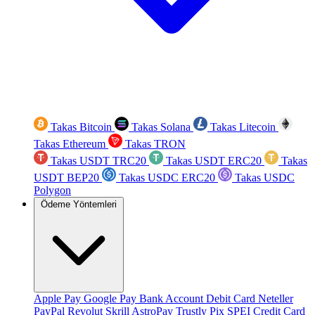
Takas Bitcoin
Takas Solana
Takas Litecoin
Takas Ethereum
Takas TRON
Takas USDT TRC20
Takas USDT ERC20
Takas
USDT BEP20
Takas USDC ERC20
Takas USDC
Polygon
Ödeme Yöntemleri
Apple Pay
Google Pay
Bank Account
Debit Card
Neteller
PayPal
Revolut
Skrill
AstroPay
Trustly
Pix
SPEI
Credit Card