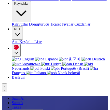
Kaynaklar
Kılavuzlar
Dönüştürücü
Ticaret
Fiyatlar
Cüzdanlar
NFT
Ana
Keşfedin
Liste
English
Español
한국어
Deutsch
Українська
Türkçe
Dansk
Nederlands
Polski
Português (Brasil)
Français
Italiano
Norsk bokmål
Başlayın
Satın Al
Satmak
Takas