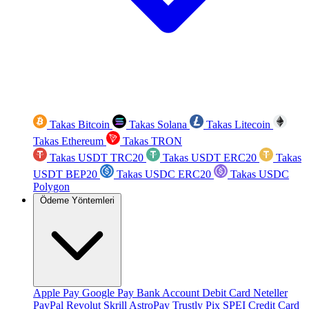
Takas Bitcoin
Takas Solana
Takas Litecoin
Takas Ethereum
Takas TRON
Takas USDT TRC20
Takas USDT ERC20
Takas
USDT BEP20
Takas USDC ERC20
Takas USDC
Polygon
Ödeme Yöntemleri
Apple Pay
Google Pay
Bank Account
Debit Card
Neteller
PayPal
Revolut
Skrill
AstroPay
Trustly
Pix
SPEI
Credit Card