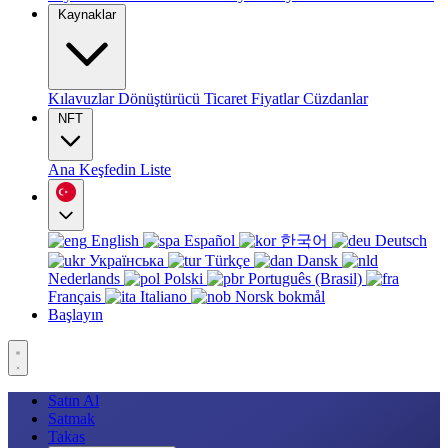
Kaynaklar
Kılavuzlar
Dönüştürücü
Ticaret
Fiyatlar
Cüzdanlar
NFT
Ana
Keşfedin
Liste
English
Español
한국어
Deutsch
Українська
Türkçe
Dansk
Nederlands
Polski
Português (Brasil)
Français
Italiano
Norsk bokmål
Başlayın
Satın Al
Satmak
Takas