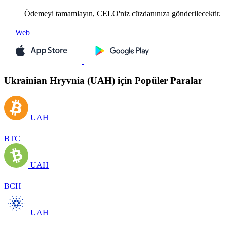
Ödemeyi tamamlayın, CELO'niz cüzdanınıza gönderilecektir.
Web
Ukrainian Hryvnia (UAH) için Popüler Paralar
UAH
BTC
UAH
BCH
UAH