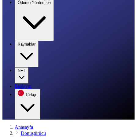
Ödeme Yöntemleri
Kaynaklar
NFT
Başlayın
Türkçe
Anasayfa
Dönüştürücü