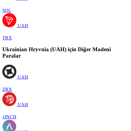
SOL
UAH
TRX
Ukrainian Hryvnia (UAH) için Diğer Madeni
Paralar
UAH
ZRX
UAH
1INCH