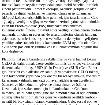
biriminin benimsenmesini artırmaya ve böylece dünya çapında
finansal katılımı teşvik etmeye odaklanan mobil öncelikli bir blok
zinciri platformudur. Temel teknolojisi, özellikle gelişmekte olan
pazarlarda dijital varlıkları ve merkezi olmayan uygulamaları
(dApps) kolayca erişilebilir hale getirmek için tasarlanmıştır. Celo
ağı, ağ güvenliğini sağlayan ve zincir üzerinde yönetişimi mümkün
kılan bir Proof-of-Stake (PoS) mutabakat mekanizması
kullanmaktadır. Önemli bir ayırt edici özelliği, kullanıcıların telefon
numaralarını cüzdan adresleriyle eşleştirmelerine olanak tanıyan,
eşler arası işlemleri basitleştiren ve kullanıcı deneyimini geliştiren
yenilikçi adres tabanlı kimlik katmanıdır. EVM uyumlu olan Celo,
akıllı sözleşmelerin dağıtımını ve DeFi ekosisteminin büyümesini
kolaylaştırıyor.
Platform, fiat para birimlerine sabitlenmiş ve yerel hizmet tokenı
CELO da dahil olmak üzere çeşitlendirilmiş bir kripto varlık sepeti
ile teminatlandırılmış cUSD (Celo Doları) ve cEUR (Celo Euro)
gibi bir sabit coin ailesine ev sahipliği yapmaktadır. CELO tokenı,
ağın tokenomik yapısında çok önemli bir rol oynamakta, yönetişim
kararlarına katılmak, merkezi olmayan ağdaki işlem ücretlerini
ödemek ve blok zincirini güvence altına almak ve ödüller
kazanmak için stake etmek için kullanılmaktadır. Celo'nun
mimarisi, sınırlı bant genişliğine sahip mobil cihazlar için optimize
edilmiş ultra hafif bir istemci içerir ve kendisini özellikle karbon-
negatif bir blok zinciri olarak konumlandırır. Celo, sosyal etki ve